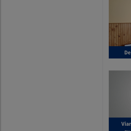
De
Via