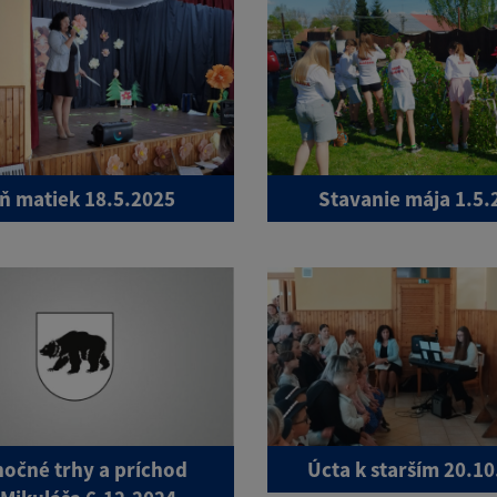
ň matiek 18.5.2025
Stavanie mája 1.5.
nočné trhy a príchod
Úcta k starším 20.1