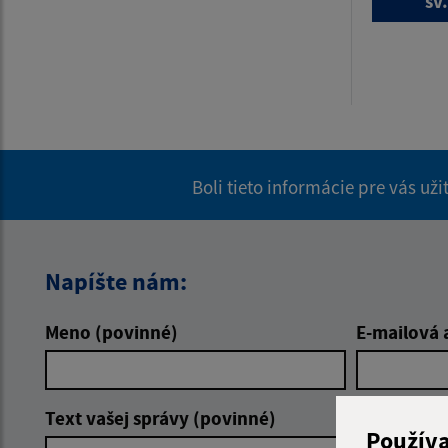
sv
Boli tieto informácie pre vás už
Napíšte nám:
Meno (povinné)
E-mailová 
Text vašej správy (povinné)
Použív