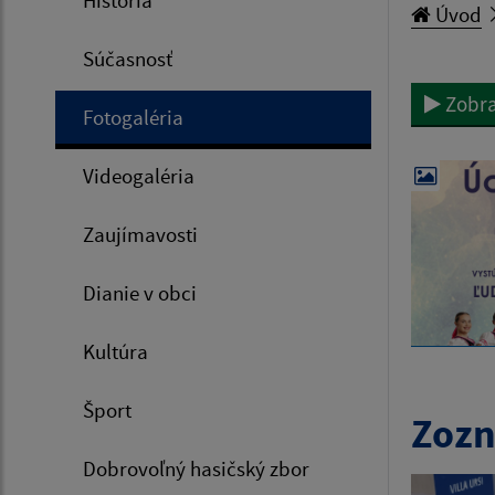
História
Úvod
Súčasnosť
Zobra
Fotogaléria
Videogaléria
Zaujímavosti
Dianie v obci
Kultúra
Šport
Zozn
Dobrovoľný hasičský zbor