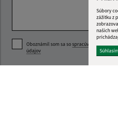
Súbory co
zážitku z
zobrazova
našich we
prichádza
Oboznámil som sa so
spracúvaním osobný
Súhlasí
údajov