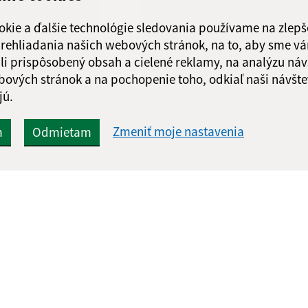
Piatok:
8,00 - 12
okie a ďalšie technológie sledovania používame na zlepš
 prehliadania našich webových stránok, na to, aby sme v
li prispôsobený obsah a cielené reklamy, na analýzu náv
bových stránok a na pochopenie toho, odkiaľ naši návšte
jú.
Google reCaptcha Response
Odoslať
ch
správu
Zmeniť moje nastavenia
m
Odmietam