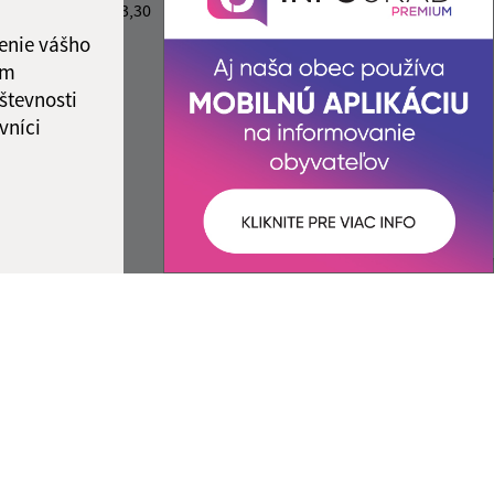
,00
13,00 - 13,30
IČO: 00329185
enie vášho
ám
števnosti
vníci