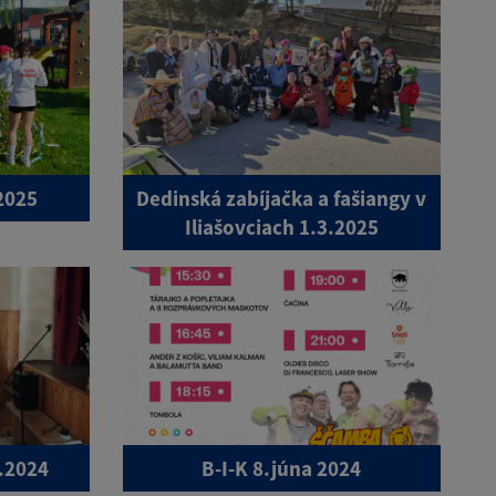
2025
Dedinská zabíjačka a fašiangy v
Iliašovciach 1.3.2025
0.2024
B-I-K 8.júna 2024