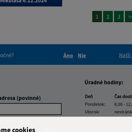
.Mikuláša 6.12.2024
1
2
3
>
itočné?
Našli
Áno
Nie
Boli tieto informácie pre 
Boli tieto informáci
Úradné hodiny:
Deň
Čas doo
adresa (povinné)
Pondelok:
8,00 - 12
Utorok:
nestránk
Streda:
8,00 - 12
Štvrtok:
8,00 - 12
ame cookies