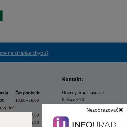
 ste na stránke chybu?
vás užitočné?
e pre vás užitočné?
Kontakt:
Obecný úrad Iliašovce
beda
Čas poobede
Iliašovce 231
,00
13,00 - 16,00
053 11 Smižany
ový deň
Nezobrazovať
,00
13,00 - 17,00
podatelna@iliasovce.sk
,00
13,00 - 16,00
+421 911 650 195