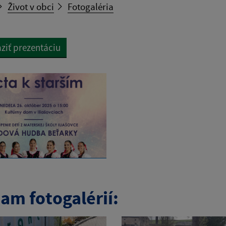
Život v obci
Fotogaléria
ziť prezentáciu
am fotogalérií: