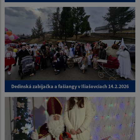
Dedinská zabíjačka a fašiangy v Iliašovciach 14.2.2026