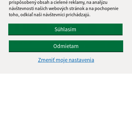
prispôsobený obsah a cielené reklamy, na analýzu
návštevnosti našich webových stránok a na pochopenie
toho, odkiaľ naši návštevníci prichádzajú.
Súhlasím
Odmietam
B-I-K 8.júna 2024
Zmeniť moje nastavenia
1
2
3
>
Je táto stránka užitočná?
Áno
Nie
Boli tieto 
Boli 
Našli ste na stránke chybu?
Napíšte nám
Napíšte nám: