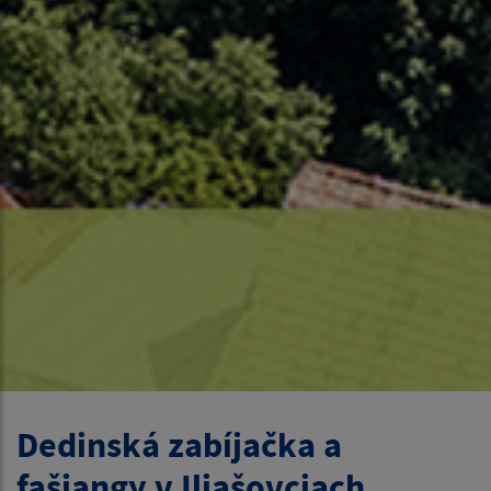
Dedinská zabíjačka a
fašiangy v Iliašovciach