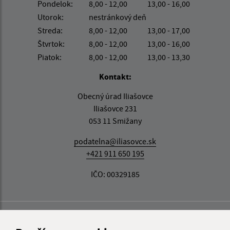
Pondelok:
8,00 - 12,00
13,00 - 16,00
Utorok:
nestránkový deň
Streda:
8,00 - 12,00
13,00 - 17,00
Štvrtok:
8,00 - 12,00
13,00 - 16,00
Piatok:
8,00 - 12,00
13,00 - 13,30
Kontakt:
Obecný úrad Iliašovce
Iliašovce 231
053 11 Smižany
podatelna@iliasovce.sk
+421 911 650 195
IČO: 00329185