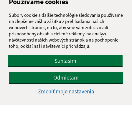
Používame cookies
Súbory cookie a ďalšie technológie sledovania používame
na zlepšenie vášho zážitku z prehliadania našich
webových stránok, na to, aby sme vám zobrazovali
prispôsobený obsah a cielené reklamy, na analýzu
návštevnosti našich webových stránok a na pochopenie
toho, odkiaľ naši návštevníci prichádzajú.
Súhlasím
Odmietam
Informácie o stránke:
Vyhlásenie o prístupnosti
Zmeniť moje nastavenia
Autorské práva
Ochrana osobných údajov
Navigácia:
Vytlačiť aktuálnu stránku