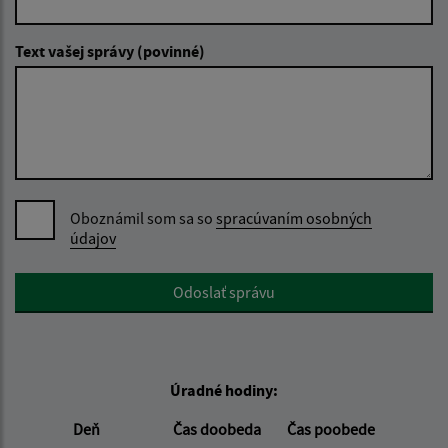
Text vašej správy (povinné)
Oboznámil som sa so
spracúvaním osobných
údajov
Google reCaptcha Response
Odoslať správu
Úradné hodiny:
Deň
Čas doobeda
Čas poobede