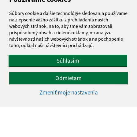
Súbory cookie a ďalšie technológie sledovania používame
na zlepšenie vášho zážitku z prehliadania našich
webových stránok, na to, aby sme vám zobrazovali
prispôsobený obsah a cielené reklamy, na analýzu
návštevnosti našich webových stránok a na pochopenie
toho, odkiaľ naši návštevníci prichádzajú.
Súhlasím
Odmietam
Informácie o stránke:
Vyhlásenie o prístupnosti
Zmeniť moje nastavenia
Autorské práva
Ochrana osobných údajov
Navigácia:
Vytlačiť aktuálnu stránku
Mapa stránok