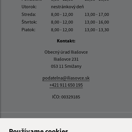
Utorok:
nestránkový deň
Streda:
8,00 - 12,00
13,00 - 17,00
Štvrtok:
8,00 - 12,00
13,00 - 16,00
Piatok:
8,00 - 12,00
13,00 - 13,30
Kontakt:
Obecný úrad Iliašovce
Iliašovce 231
053 11 Smižany
podatelna@iliasovce.sk
+421 911 650 195
IČO: 00329185
Používame cookies