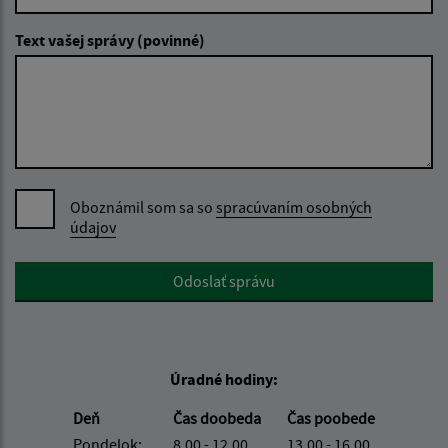
Text vašej správy (povinné)
Oboznámil som sa so
spracúvaním osobných
údajov
Google reCaptcha Response
Odoslať správu
Úradné hodiny:
Deň
Čas doobeda
Čas poobede
Pondelok:
8,00 - 12,00
13,00 - 16,00