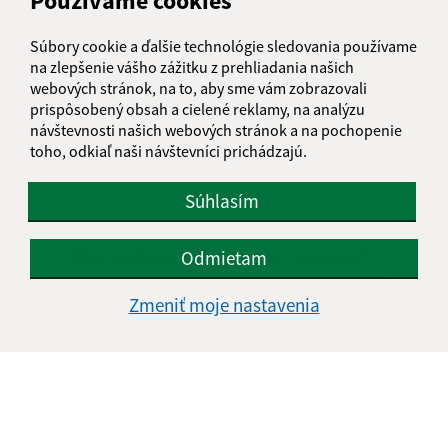
Používame cookies
E-mailová adresa (povinné)
Súbory cookie a ďalšie technológie sledovania používame
na zlepšenie vášho zážitku z prehliadania našich
webových stránok, na to, aby sme vám zobrazovali
Text vašej správy (povinné)
prispôsobený obsah a cielené reklamy, na analýzu
návštevnosti našich webových stránok a na pochopenie
toho, odkiaľ naši návštevníci prichádzajú.
Súhlasím
Odmietam
Oboznámil som sa so
spracúvaním osobných
údajov
Zmeniť moje nastavenia
Google reCaptcha Response
Odoslať správu
Úradné hodiny: