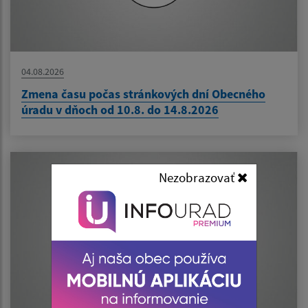
04.08.2026
Zmena času počas stránkových dní Obecného
úradu v dňoch od 10.8. do 14.8.2026
Nezobrazovať