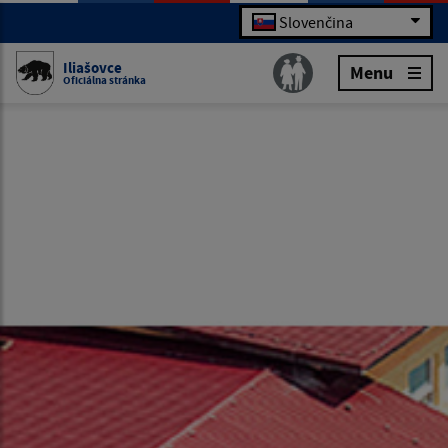
Slovenčina
Iliašovce
Menu
Oficiálna stránka