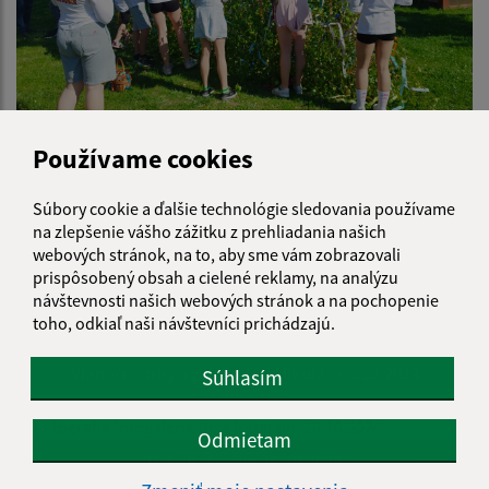
Používame cookies
Stavanie mája 1.5.2025
Súbory cookie a ďalšie technológie sledovania používame
na zlepšenie vášho zážitku z prehliadania našich
webových stránok, na to, aby sme vám zobrazovali
Dedinská zabíjačka a fašiangy v Iliašovciach 1.3.2025
prispôsobený obsah a cielené reklamy, na analýzu
návštevnosti našich webových stránok a na pochopenie
toho, odkiaľ naši návštevníci prichádzajú.
Vianočné trhy a príchod sv.Mikuláša 6.12.2024
Súhlasím
Odmietam
Úcta k starším 20.10.2024