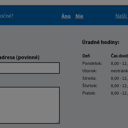
itočné?
Našli
Áno
Nie
Boli tieto informácie pre 
Boli tieto informáci
Úradné hodiny:
Deň
Čas doo
adresa (povinné)
Pondelok:
8,00 - 12
Utorok:
nestránk
Streda:
8,00 - 12
Štvrtok:
8,00 - 12
Piatok:
8,00 - 12