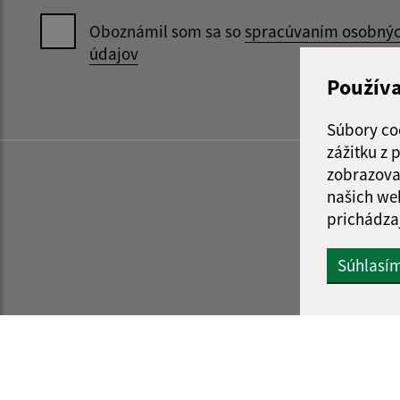
Oboznámil som sa so
spracúvaním osobný
údajov
Použív
Súbory co
zážitku z
zobrazova
našich we
prichádza
Súhlasí