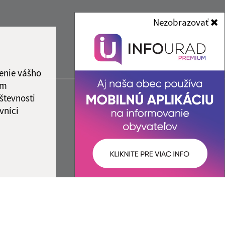
Nezobrazovať
enie vášho
ám
števnosti
vníci