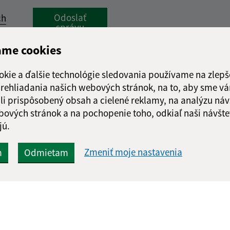
Google reCaptcha Response
Odoslať
ch
správu
ame cookies
okie a ďalšie technológie sledovania používame na zlepš
 prehliadania našich webových stránok, na to, aby sme v
li prispôsobený obsah a cielené reklamy, na analýzu náv
bových stránok a na pochopenie toho, odkiaľ naši návšte
jú.
Zmeniť moje nastavenia
m
Odmietam