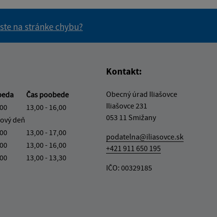
 ste na stránke chybu?
vás užitočné?
e pre vás užitočné?
Kontakt:
Obecný úrad Iliašovce
beda
Čas poobede
Iliašovce 231
,00
13,00 - 16,00
053 11 Smižany
ový deň
,00
13,00 - 17,00
podatelna@iliasovce.sk
,00
13,00 - 16,00
+421 911 650 195
,00
13,00 - 13,30
IČO: 00329185