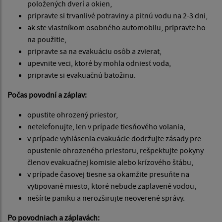
položených dverí a okien,
pripravte si trvanlivé potraviny a pitnú vodu na 2-3 dni,
ak ste vlastníkom osobného automobilu, pripravte ho
na použitie,
pripravte sa na evakuáciu osôb a zvierat,
upevnite veci, ktoré by mohla odniesť voda,
pripravte si evakuačnú batožinu.
Počas povodní a záplav:
opustite ohrozený priestor,
netelefonujte, len v prípade tiesňového volania,
v prípade vyhlásenia evakuácie dodržujte zásady pre
opustenie ohrozeného priestoru, rešpektujte pokyny
členov evakuačnej komisie alebo krízového štábu,
v prípade časovej tiesne sa okamžite presuňte na
vytipované miesto, ktoré nebude zaplavené vodou,
nešírte paniku a nerozširujte neoverené správy.
Po povodniach a záplavách: