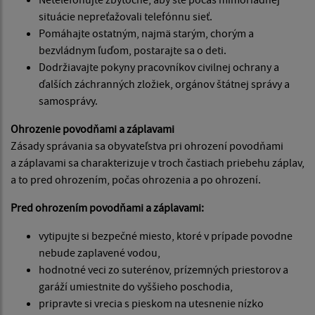
situácie nepreťažovali telefónnu sieť.
Pomáhajte ostatným, najmä starým, chorým a
bezvládnym ľuďom, postarajte sa o deti.
Dodržiavajte pokyny pracovníkov civilnej ochrany a
ďalších záchranných zložiek, orgánov štátnej správy a
samosprávy.
Ohrozenie povodňami a záplavami
Zásady správania sa obyvateľstva pri ohrození povodňami
a záplavami sa charakterizuje v troch častiach priebehu záplav,
a to pred ohrozením, počas ohrozenia a po ohrození.
Pred ohrozením povodňami a záplavami:
vytipujte si bezpečné miesto, ktoré v prípade povodne
nebude zaplavené vodou,
hodnotné veci zo suterénov, prízemných priestorov a
garáží umiestnite do vyššieho poschodia,
pripravte si vrecia s pieskom na utesnenie nízko