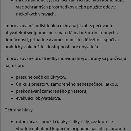
viac ochranných prostriedkov alebo použite odev v
niekoľkých vrstvách.
Improvizovaná individuálna ochrana je zabezpečovaná
obyvateľmi svojpomocne z materiálov bežne dostupných v
domácnosti, prípadne v zamestnaní. Jej dôležitosť spočíva
prakticky v okamžitej dostupnosti pre obyvateľa .
Improvizované prostriedky individuálnej ochrany sa používajú
najmä pri:
presune osôb do úkrytov,
úniku z priestoru zamoreného nebezpečnou látkou,
prekonávaní zamoreného priestoru,
evakuácii obyvateľstva.
Ochrana hlavy
odporúča sa použiť čiapky, šatky, šály, cez ktoré je
vhodné natiahnuť kapucňu, prípadne nasadiť ochrannú