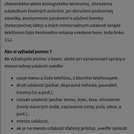
chemického alebo biologického terorizmu, ohrozenia
následkom živelných pohrôm, pri doručení podozrivej
zásielky, anonymnom oznámení o uložení bomby
(nebezpečnej látky) a iných mimoriadnych udalostí volajte
telefónne číslo tiesňového volania uvedené hore, teda linku
112.
Ako si vyžiadať pomoc ?
Ak vyžadujete pomoc v tiesni, alebo pri oznamovaní správy o
mimoriadnej udalosti uveďte:
svoje meno a číslo telefónu, z ktorého telefonujete,
druh udalosti (požiar, dopravná nehoda, povodeň,
trestný čin a pod.),
rozsah udalosti (požiar domu, bytu, lesa, ohrozenie
života viacerých osôb, zaplavenie cesty, poľa, obce, a
pod.),
miesto udalosti,
ak je na miesto udalosti sťažený prístup, uveďte spôsob