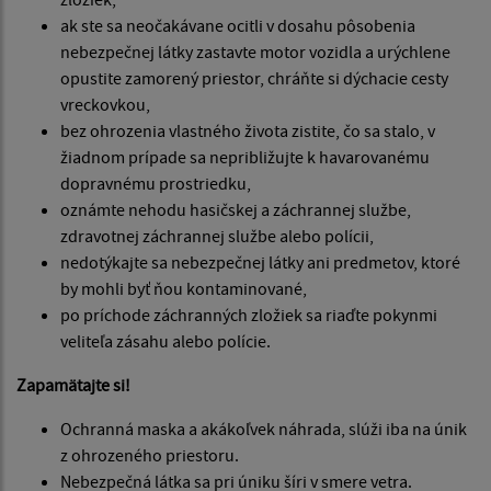
ak ste sa neočakávane ocitli v dosahu pôsobenia
nebezpečnej látky zastavte motor vozidla a urýchlene
opustite zamorený priestor, chráňte si dýchacie cesty
vreckovkou,
bez ohrozenia vlastného života zistite, čo sa stalo, v
žiadnom prípade sa nepribližujte k havarovanému
dopravnému prostriedku,
oznámte nehodu hasičskej a záchrannej službe,
zdravotnej záchrannej službe alebo polícii,
nedotýkajte sa nebezpečnej látky ani predmetov, ktoré
by mohli byť ňou kontaminované,
po príchode záchranných zložiek sa riaďte pokynmi
veliteľa zásahu alebo polície.
Zapamätajte si!
Ochranná maska a akákoľvek náhrada, slúži iba na únik
z ohrozeného priestoru.
Nebezpečná látka sa pri úniku šíri v smere vetra.