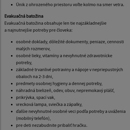
Únik z ohrozeného priestoru voľte kolmo na smer vetra.
Evakuačná batožina
Evakuačná batožina obsahuje len tie najzákladnejšie
a najnutnejšie potreby pre človeka:
osobné doklady, dôležité dokumenty, peniaze, cennosti
malých rozmerov,
osobné lieky, vitamíny a nevyhnutné zdravotnícke
potreby,
základné trvanlivé potraviny a nápoje v nepriepustných
obaloch na 2-3 dni,
predmety osobnej hygieny a dennej potreby,
náhradná bielizeň, odev, obuv, nepremokavý plášť,
prikrývka, spací vak,
vrecková lampa, sviečka a zápalky,
ďalšie nevyhnutné osobné veci podľa potreby a uváženia
(mobilný telefón),
pre deti nezabudnite pribaliť hračku.