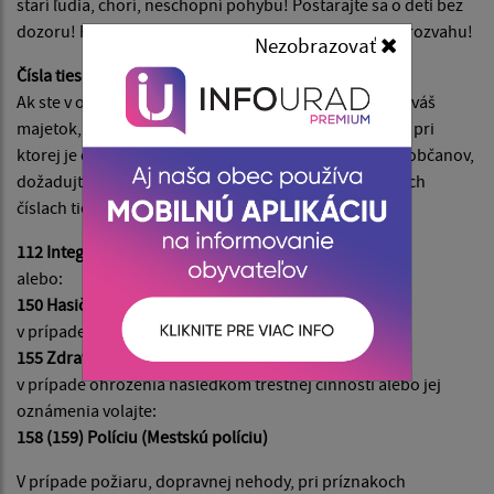
starí ľudia, chorí, neschopní pohybu! Postarajte sa o deti bez
dozoru! Pri akejkoľvek činnosti zachovávajte pokoj a rozvahu!
Nezobrazovať
Čísla tiesňového volania
Ak ste v ohrození života alebo zdravia, ak je ohrozený váš
majetok, alebo ste účastníkom mimoriadnej udalosti, pri
ktorej je ohrozený život, zdravie alebo majetok iných občanov,
dožadujte sa poskytnutia pomoci na týchto telefónnych
číslach tiesňového volania:
112 Integrovaný záchranný systém
alebo:
150 Hasičský a záchranný zbor
v prípade ohrozenia života a zdravia volajte:
155 Zdravotnú záchrannú službu
v prípade ohrozenia následkom trestnej činnosti alebo jej
oznámenia volajte:
158 (159) Políciu (Mestskú políciu)
V prípade požiaru, dopravnej nehody, pri príznakoch