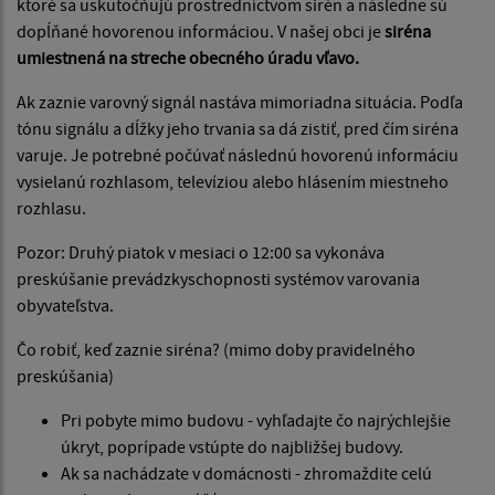
ktoré sa uskutočňujú prostredníctvom sirén a následne sú
dopĺňané hovorenou informáciou. V našej obci je
siréna
umiestnená na streche obecného úradu vľavo.
Ak zaznie varovný signál nastáva mimoriadna situácia. Podľa
tónu signálu a dĺžky jeho trvania sa dá zistiť, pred čím siréna
varuje. Je potrebné počúvať následnú hovorenú informáciu
vysielanú rozhlasom, televíziou alebo hlásením miestneho
rozhlasu.
Pozor: Druhý piatok v mesiaci o 12:00 sa vykonáva
preskúšanie prevádzkyschopnosti systémov varovania
obyvateľstva.
Čo robiť, keď zaznie siréna? (mimo doby pravidelného
preskúšania)
Pri pobyte mimo budovu - vyhľadajte čo najrýchlejšie
úkryt, poprípade vstúpte do najbližšej budovy.
Ak sa nachádzate v domácnosti - zhromaždite celú