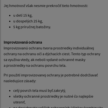
Jej hmotnosť však nesmie prekročiť tieto hmotnosti:
u detí 15 kg,
u dospelých 25 kg,
5 kg príručnej batožiny.
Improvizovaná ochrana
Improvizovanú ochranu tvoria prostriedky individuálnej
ochrany na ochranu očí a dýchacích ciest. Tento typ ochrany
sa využíva vtedy, ak neboli vydané ochranné masky
a prostriedky na ochranu povrchu tela.
Pri použití improvizovanej ochrany je potrebné dodržiavať
nasledujúce zásady:
celý povrch tela musí byť zakrytý,
všetky ochranné prostriedky je nutné čo najlepšie
utesniť,
na dosiahnutie vyšších ochranných účinkov kombinujte