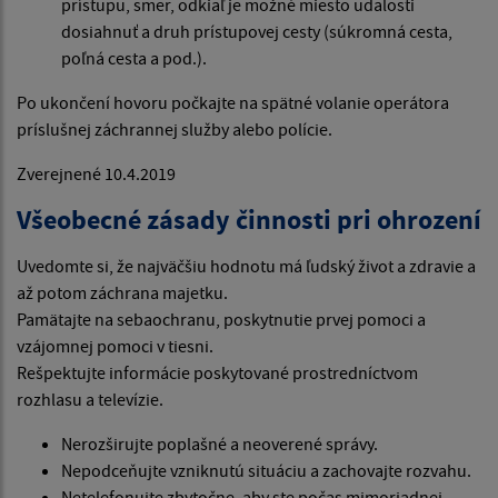
prístupu, smer, odkiaľ je možné miesto udalosti
dosiahnuť a druh prístupovej cesty (súkromná cesta,
poľná cesta a pod.).
Po ukončení hovoru počkajte na spätné volanie operátora
príslušnej záchrannej služby alebo polície.
Zverejnené 10.4.2019
Všeobecné zásady činnosti pri ohrození
Uvedomte si, že najväčšiu hodnotu má ľudský život a zdravie a
až potom záchrana majetku.
Pamätajte na sebaochranu, poskytnutie prvej pomoci a
vzájomnej pomoci v tiesni.
Rešpektujte informácie poskytované prostredníctvom
rozhlasu a televízie.
Nerozširujte poplašné a neoverené správy.
Nepodceňujte vzniknutú situáciu a zachovajte rozvahu.
Netelefonujte zbytočne, aby ste počas mimoriadnej