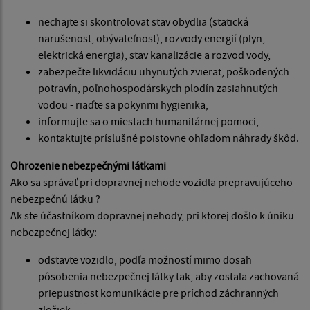
nechajte si skontrolovať stav obydlia (statická
narušenosť, obývateľnosť), rozvody energií (plyn,
elektrická energia), stav kanalizácie a rozvod vody,
zabezpečte likvidáciu uhynutých zvierat, poškodených
potravín, poľnohospodárskych plodín zasiahnutých
vodou - riaďte sa pokynmi hygienika,
informujte sa o miestach humanitárnej pomoci,
kontaktujte príslušné poisťovne ohľadom náhrady škôd.
Ohrozenie nebezpečnými látkami
Ako sa správať pri dopravnej nehode vozidla prepravujúceho
nebezpečnú látku ?
Ak ste účastníkom dopravnej nehody, pri ktorej došlo k úniku
nebezpečnej látky:
odstavte vozidlo, podľa možností mimo dosah
pôsobenia nebezpečnej látky tak, aby zostala zachovaná
priepustnosť komunikácie pre príchod záchranných
zložiek,