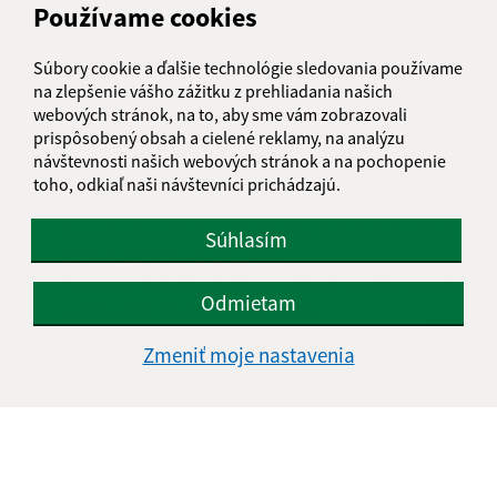
lepiacou páskou,
Používame cookies
ku všetkým ochranným odevom je vhodné použiť
nepremokavý plášť (napr. plášť do dažďa) alebo plachtu
Súbory cookie a ďalšie technológie sledovania používame
prehodenú cez hlavu.
na zlepšenie vášho zážitku z prehliadania našich
webových stránok, na to, aby sme vám zobrazovali
Ochrana rúk a nôh
prispôsobený obsah a cielené reklamy, na analýzu
návštevnosti našich webových stránok a na pochopenie
veľmi dobrým ochranným prostriedkom rúk sú gumené
toho, odkiaľ naši návštevníci prichádzajú.
rukavice,
pre ochranu nôh sú najvhodnejšie gumené a kožené
Súhlasím
čižmy, kožené vysoké topánky.
Pri použití nízkych topánok je vhodné zhotoviť si návleky
Odmietam
z igelitových vrecúšok alebo tašiek.
Zmeniť moje nastavenia
Opustenie ohrozeného priestoru
Pokyny pre obyvateľstvo v prípade nutnosti urýchleného
opustenia ohrozeného priestoru:
V prípade, že chcete rýchlo opustiť priestor ohrozenia a
nachádzate sa v uzatvorených priestoroch vykonajte