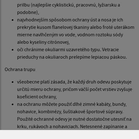
prilbu (najlepšie cyklistickú, pracovnú, lyžiarsku a
podobne),
najvhodnejším spôsobom ochrany úst a nosa je ich
prekrytie kusom flanelovej tkaniny alebo froté uterákom
mierne navlhčeným vo vode, vodnom roztoku sódy
alebo kyseliny citrónovej,
oči chránime okuliarmi uzavretého typu. Vetracie
prieduchy na okuliaroch prelepíme lepiacou páskou.
Ochrana trupu
všeobecne platí zásada, že každý druh odevu poskytuje
určitú mieru ochrany, pričom väčší počet vrstiev zvyšuje
koeficient ochrany,
na ochranu môžete použiť dlhé zimné kabáty, bundy,
nohavice, kombinézy, šuštiakové športové súpravy.
Použité ochranné odevy je nutné dostatočne utesniť na
krku, rukávoch a nohaviciach. Netesnené zapínanie a
rôzne nežiaduce trhliny v odeve je nutné prelepiť