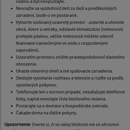
rodinu a byt neopúšťajte.
Nesnažte sa vyzdvihnúť deti zo škôl a predškolských
zariadení, bude o ne postarané.
Vytvorte izolovaný uzavretý priestor - uzavrite a utesnite
okná, dvere a vetráky, odstavte klimatizáciu (netesnosti
prelepte páskou, väčšie netesnosti môžete utesniť
tkanivami namočenými vo vode s rozpustenými
saponátmi).
Uzavretím priestoru znížite pravdepodobnosť vlastného
ohrozenia.
Uhaste otvorený oheň a iné spaľovacie zariadenia.
Sledujte vysielanie rozhlasu a televízie a riaďte sa podľa
vysielaných pokynov.
Telefonujte len v súrnom prípade, nezaťažujte telefónne
linky, najmä nevolajte čísla tiesňového volania.
Postarajte sa o domáce a hospodárske zvieratá.
Čakajte doma na ďalšie pokyny.
Upozornenie
: Overte si, či vo vašej blízkosti nie sú ohrození