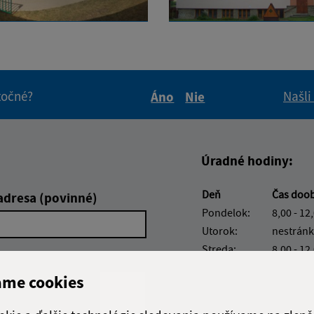
itočné?
Našli
Áno
Nie
Boli tieto informácie pre 
Boli tieto informáci
Úradné hodiny:
Deň
Čas doo
adresa (povinné)
Pondelok:
8,00 - 12
Utorok:
nestránk
Streda:
8,00 - 12
Štvrtok:
8,00 - 12
ame cookies
Piatok:
8,00 - 12