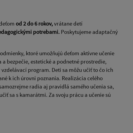
ť deťom
od 2 do 6 rokov,
vrátane detí
edagogickými potrebami.
Poskytujeme adaptačný
odmienky, ktoré umožňujú deťom aktívne učenie
a a bezpečie, estetické a podnetné prostredie,
vzdelávací program. Deti sa môžu učiť to čo ich
ané k ich úrovni poznania. Realizácia celého
samozrejme radia aj pravidlá samého učenia sa,
učiť sa s kamarátmi. Za svoju prácu a učenie sú