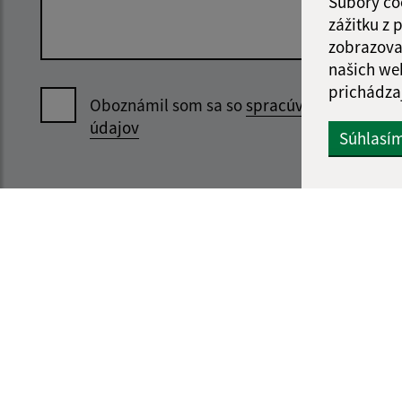
Súbory co
zážitku z
zobrazova
našich we
prichádza
Oboznámil som sa so
spracúvaním osobný
údajov
Súhlasí