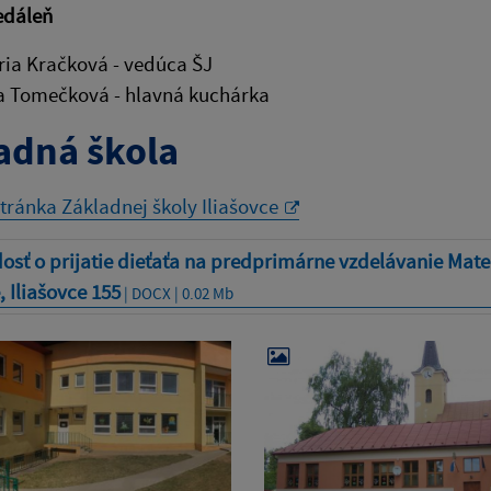
edáleň
ria Kračková - vedúca ŠJ
a Tomečková - hlavná kuchárka
adná škola
ránka Základnej školy Iliašovce
osť o prijatie dieťaťa na predprimárne vzdelávanie Mate
, Iliašovce 155
| DOCX | 0.02 Mb