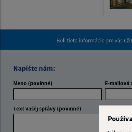
Boli tieto informácie pre vás už
Napíšte nám:
Meno (povinné)
E-mailová 
Text vašej správy (povinné)
Použív