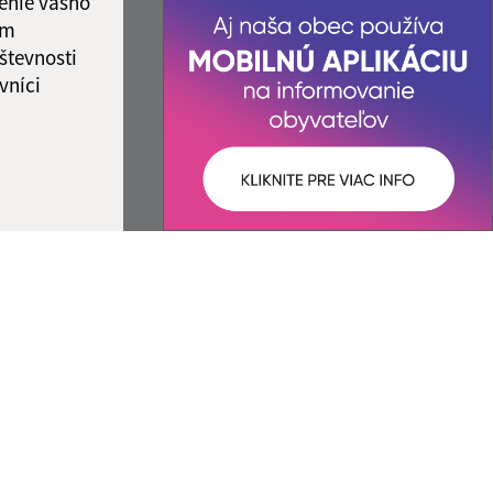
enie vášho
ám
števnosti
vníci