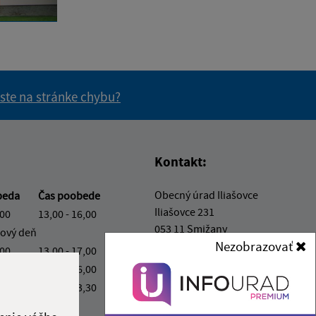
 ste na stránke chybu?
vás užitočné?
e pre vás užitočné?
Kontakt:
Obecný úrad Iliašovce
beda
Čas poobede
Iliašovce 231
,00
13,00 - 16,00
053 11 Smižany
ový deň
Nezobrazovať
,00
13,00 - 17,00
podatelna@iliasovce.sk
,00
13,00 - 16,00
+421 911 650 195
,00
13,00 - 13,30
IČO: 00329185