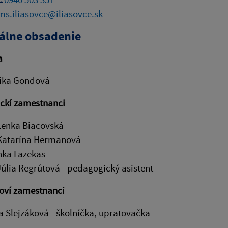
ms.iliasovce@iliasovce.sk
álne obsadenie
a
ika Gondová
ckí zamestnanci
Lenka Biacovská
Katarína Hermanová
ka Fazekas
Júlia Regrútová - pedagogický asistent
oví zamestnanci
a Slejzáková - školníčka, upratovačka