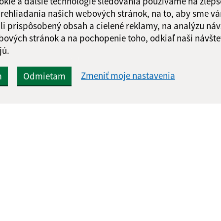
okie a ďalšie technológie sledovania používame na zlepš
 prehliadania našich webových stránok, na to, aby sme v
li prispôsobený obsah a cielené reklamy, na analýzu náv
bových stránok a na pochopenie toho, odkiaľ naši návšte
jú.
Google reCaptcha Response
Odoslať
ch
správu
Zmeniť moje nastavenia
m
Odmietam