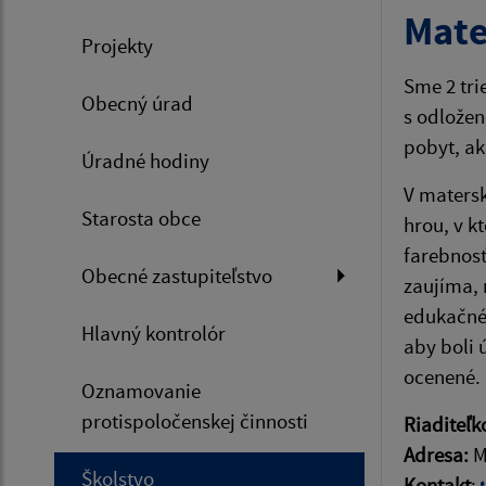
Mate
Projekty
Sme 2 tri
Obecný úrad
s odlože
pobyt, ak
Úradné hodiny
V maters
Starosta obce
hrou, v k
farebnosť
Obecné zastupiteľstvo
zaujíma, 
edukačnéh
Hlavný kontrolór
aby boli 
ocenené. 
Oznamovanie
protispoločenskej činnosti
Riaditeľk
Adresa:
M
Školstvo
Kontakt
: