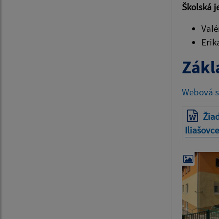
Školská j
Valé
Erik
Zákl
Webová st
Žiad
Iliašovce