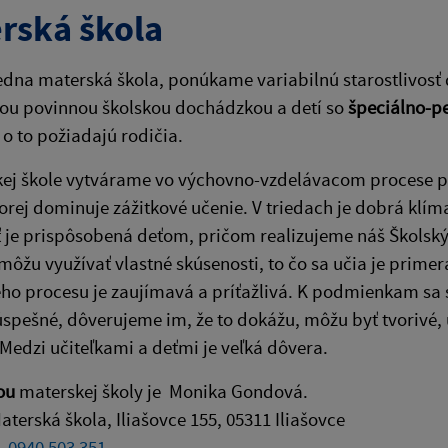
rská škola
edna materská škola, ponúkame variabilnú starostlivos
nou povinnou školskou dochádzkou a detí so
špeciálno-p
 o to požiadajú rodičia.
kej škole vytvárame vo výchovno-vzdelávacom procese p
torej dominuje zážitkové učenie. V triedach je dobrá klím
 je prispôsobená deťom, pričom realizujeme náš Školský 
môžu využívať vlastné skúsenosti, to čo sa učia je primer
o procesu je zaujímavá a príťažlivá. K podmienkam sa 
úspešné, dôverujeme im, že to dokážu, môžu byť tvorivé, 
Medzi učiteľkami a deťmi je veľká dôvera.
ou
materskej školy je Monika Gondová.
aterská škola, Iliašovce 155, 05311 Iliašovce
0940 503 351