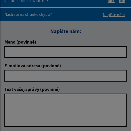
Je táto stránka užitočná?
Áno
Nie
Boli tieto 
Boli 
Našli ste na stránke chybu?
Napíšte nám
Napíšte nám:
Meno (povinné)
E-mailová adresa (povinné)
Text vašej správy (povinné)