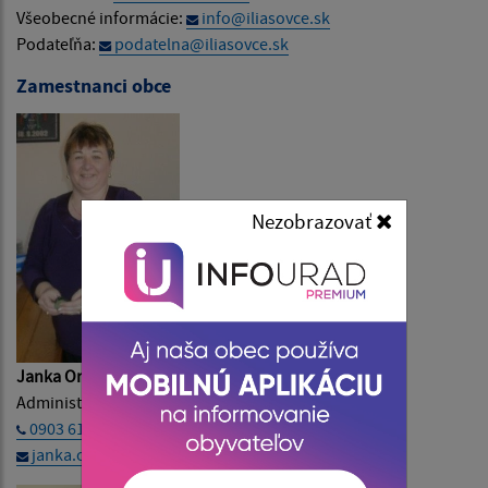
Všeobecné informácie:
info@iliasovce.sk
Podateľňa:
podatelna@iliasovce.sk
Zamestnanci obce
Nezobrazovať
Janka Oravcová
Administratívny pracovník
0903 617 724
janka.oravcova@iliasovce.sk