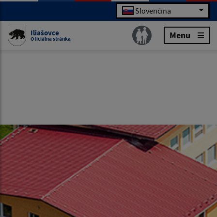
Slovenčina
Iliašovce
Menu
Oficiálna stránka