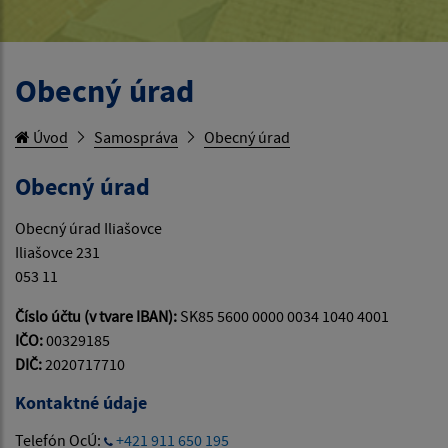
Obecný úrad
Úvod
Samospráva
Obecný úrad
Obecný úrad
Obecný úrad Iliašovce
Iliašovce 231
053 11
Číslo účtu (v tvare IBAN):
SK85 5600 0000 0034 1040 4001
IČO:
00329185
DIČ:
2020717710
Kontaktné údaje
Telefón OcÚ:
+421 911 650 195