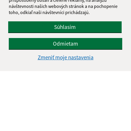
Iliašovce 231
návštevnosti našich webových stránok a na pochopenie
053 11 Smižany
toho, odkiaľ naši návštevníci prichádzajú.
podatelna@iliasovce.sk
Súhlasím
+421 911 650 195
IČO: 00329185
Odmietam
Zmeniť moje nastavenia