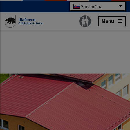
Slovenčina
Iliašovce
Menu
Oficiálna stránka