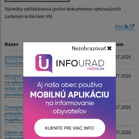
Výsledky vyhľadávania (počet dokumentov vyhovujúcich
Dátum zverejnenia od:
zadaným kritériám: 99)
RSS
Dátum zverejnenia do:
Názov
Popis
Dátum
Nezobrazovať
pozvánka na zasadnutie
-
31.07.2026
finančnej komisie
Filtrovať
Reset
Verejná vyhláška - Výzva
-
09.07.2026
na vykonanie výrubu/
orezu stromov a iných
porastov VSD
Zverejnenie zámeru
-
01.07.2026
prevodu nehnuteľného
majetku obce
Zámer prevodu
-
01.07.2026
nehnuteľného majetku