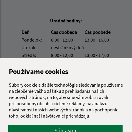
Úradné hodiny:
Deň
Čas doobeda
Čas poobede
Pondelok:
8,00 - 12,00
13,00 - 16,00
Utorok:
nestránkový deň
Streda:
8,00 - 12,00
13,00 - 17,00
Štvrtok:
8,00 - 12,00
13,00 - 16,00
Používame cookies
Piatok:
8,00 - 12,00
13,00 - 13,30
Kontakt:
Súbory cookie a ďalšie technológie sledovania používame
na zlepšenie vášho zážitku z prehliadania našich
Obecný úrad Iliašovce
webových stránok, na to, aby sme vám zobrazovali
Iliašovce 231
prispôsobený obsah a cielené reklamy, na analýzu
053 11 Smižany
návštevnosti našich webových stránok a na pochopenie
toho, odkiaľ naši návštevníci prichádzajú.
podatelna@iliasovce.sk
+421 911 650 195
Súhlasím