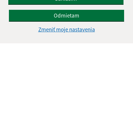
IČO: 00329185
Odmietam
Zmeniť moje nastavenia
Informácie o stránke:
Vyhlásenie o prístupnosti