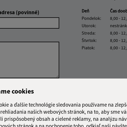
Deň
Čas doo
adresa (povinné)
Pondelok:
8,00 - 12
Utorok:
nestránk
Streda:
8,00 - 12
Štvrtok:
8,00 - 12
Piatok:
8,00 - 12
ame cookies
Google reCaptcha Response
Odoslať
ch
správu
okie a ďalšie technológie sledovania používame na zlepš
 prehliadania našich webových stránok, na to, aby sme v
li prispôsobený obsah a cielené reklamy, na analýzu náv
bových stránok a na pochopenie toho, odkiaľ naši návšte