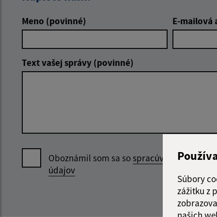
Meno (povinné)
E-mailová 
Text vašej správy (povinné)
Použív
Oboznámil som sa so
spracúvaním osobný
údajov
Súbory co
zážitku z
zobrazova
našich we