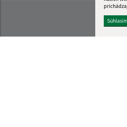
prichádza
Súhlasí
Informácie o stránke:
Navigácia:
Vyhlásenie o prístupnosti
Vytlačiť aktuálnu strá
Autorské práva
Mapa stránok