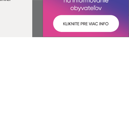
ované:
Správca obsahu:
14:18 hod.
Správca obsahu je Obec Iliašovce.
Vytvorené v súlade s
Jednotným