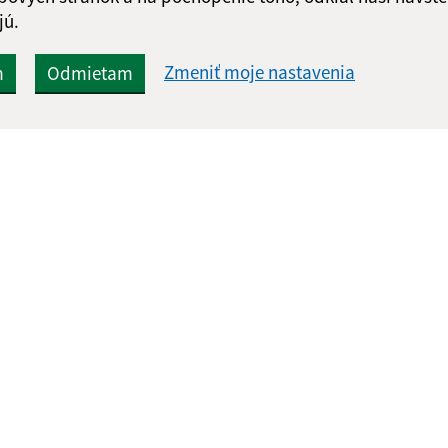
jú.
Zmeniť moje nastavenia
m
Odmietam
Rýchle odkazy:
Aktualiz
nku
Aktuality
04.08.2026 
História
RSS