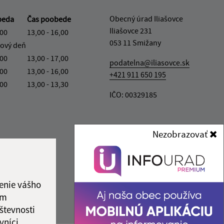
Obecný úrad Iliašovce
beda
Čas poobede
Iliašovce 231
,00
13,00 - 16,00
053 11 Smižany
ový deň
,00
13,00 - 17,00
podatelna@iliasovce.sk
,00
13,00 - 16,00
+421 911 650 195
,00
13,00 - 13,30
IČO: 00329185
Nezobrazovať
enie vášho
ám
števnosti
vníci