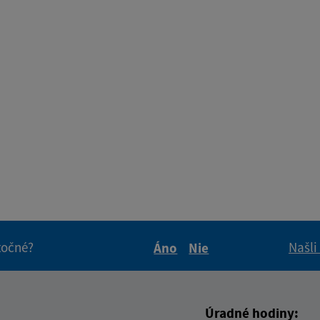
itočné?
Našli
Áno
Nie
Boli tieto informácie pre 
Boli tieto informáci
Úradné hodiny: