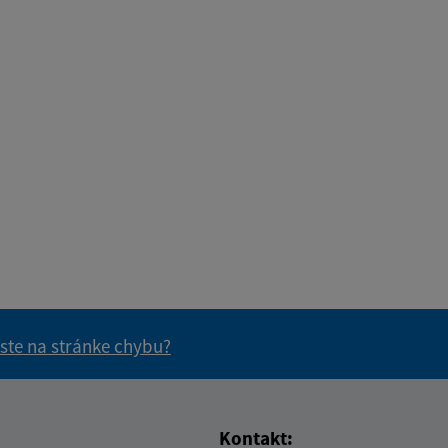
 ste na stránke chybu?
vás užitočné?
e pre vás užitočné?
Kontakt: