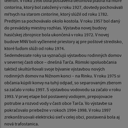
telefón. V roku 1956 bola postavená betónová platňa na múre
cintorína, ktorý bol založený v roku 1927, dovtedy pochovávali
mŕtvych na starom cintoríne, ktorý slúžil od roku 1782.
Predtým sa pochovávalo okolo kostola. V roku 1957 bol daný
do prevádzky miestny rozhlas. Výstavba novej budovy
hasičskej zbrojnice bola ukončená v roku 1972. V novej
budove MNV boli vyčlenené priestory aj pre poštové stredisko,
ktoré ľuďom slúži od roku 1974.
Sedemdesiate roky sa vyznačujú výstavbou rodinných domov
v severnej časti obce – dnešná Tarča. Rómski spoluobčania
taktiež skultúrňovali svoje bývanie výstavbou nových
rodinných domov na Nižnom konci – na Rinku. V roku 1975 si
občania kúpili konvy na tuhý odpad, so separovaným zberom
sa začalo v roku 1997. S výstavbou vodovodu sa začalo v roku
1993. V prvej etape bol postavený vodojem, prepojovacie
potrubie a rozvod vody v časti obce Tarča. Vo výstavbe sa
pokračovalo priebežne v rokoch 1994-1998. V roku 1997
zrekonštruovali elektrickú sieť v celej obci, postavená bola aj
nová trafostanica.