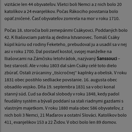
vizitácie len 44 obyvateľov. Všetci boli Nemci a z nich bolo 20
katolíkov a 24 evanjelikov. Počas Rákociho povstania bolo
opäť zničené. Časť obyvateľov zomrela na mor v roku 1710.
Počas 18. storočia boli zemepánmi Csákyovci. Poddaných bolo
42. K Iliašovciam patrila aj dedina Istvanovec. Tomáš Csáky
kúpil kúriu od rodiny Feketeho, prebudoval ju a usadil sa v nej
asi v roku 1700. Dal postaviť kostol, svojej manželke na
Iliašovcami na Zámčisku letohrádok, nazývaný
Sanssouci
–
bez starostí. Ale v roku 1803 dal sám Csáky celé toto dielo
zbúrať. Ostali zrúcaniny „tisícročnej“ kaplnky a obelisk. V roku
1831 obec postihlo sedliacke povstanie. 16. augusta obec
obsadilo vojsko. Dňa 19. septembra 1831 sa v obci konal
stanný súd. Ľud sa dočkal slobody v roku 1848, kedy padol
feudálny systém a bývalí poddaní sa stali riadnymi gazdami s
vlastným majetkom. V roku 1880 mala obec 586 obyvateľov, z
nich boli 3 Nemci, 21 Maďarov a ostatní Slováci. Katolíkov bolo
411, evanjelikov 153 a 22 Židov. V obci bolo len 89 domov.