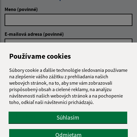
Meno (povinné)
E-mailová adresa (povinné)
Používame cookies
Text vašej správy (povinné)
Súbory cookie a ďalšie technológie sledovania používame
na zlepšenie vášho zážitku z prehliadania našich
webových stránok, na to, aby sme vám zobrazovali
prispôsobený obsah a cielené reklamy, na analýzu
návštevnosti našich webových stránok a na pochopenie
toho, odkiaľ naši návštevníci prichádzajú.
Oboznámil som sa so
spracúvaním osobných
údajov
Súhlasím
Google reCaptcha Response
Odoslať správu
Odmietam