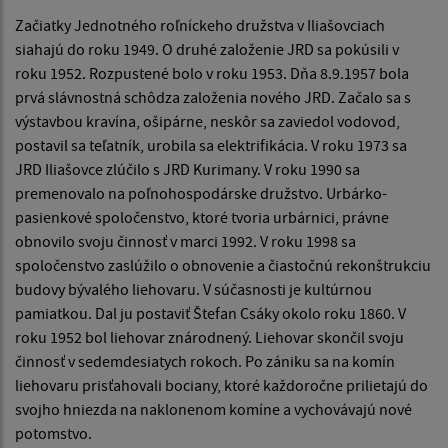
Začiatky Jednotného roľníckeho družstva v Iliašovciach
siahajú do roku 1949. O druhé založenie JRD sa pokúsili v
roku 1952. Rozpustené bolo v roku 1953. Dňa 8.9.1957 bola
prvá slávnostná schôdza založenia nového JRD. Začalo sa s
výstavbou kravína, ošipárne, neskôr sa zaviedol vodovod,
postavil sa teľatník, urobila sa elektrifikácia. V roku 1973 sa
JRD Iliašovce zlúčilo s JRD Kurimany. V roku 1990 sa
premenovalo na poľnohospodárske družstvo. Urbárko-
pasienkové spoločenstvo, ktoré tvoria urbárnici, právne
obnovilo svoju činnosť v marci 1992. V roku 1998 sa
spoločenstvo zaslúžilo o obnovenie a čiastočnú rekonštrukciu
budovy bývalého liehovaru. V súčasnosti je kultúrnou
pamiatkou. Dal ju postaviť Štefan Csáky okolo roku 1860. V
roku 1952 bol liehovar znárodnený. Liehovar skončil svoju
činnosť v sedemdesiatych rokoch. Po zániku sa na komín
liehovaru prisťahovali bociany, ktoré každoročne prilietajú do
svojho hniezda na naklonenom komíne a vychovávajú nové
potomstvo.