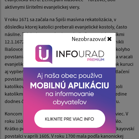
aktívnymi šíriteľmi evanjelickej viery.
V roku 1671 sa začala na Spiši masívna rekatolizácia, v
dôsledku ktorej katolíci preberali evanjelické kostoly, často
násilne. Tak bol prevzatý aj kostol v Iliašoviciach katolíkmi
Nezobrazovať
12.1.1672. Pre nedostatok katolíckych kňazov však zanikli
Iliašovce ako fara a stali sa filiálkou Smižian. Počas Tokolyho
povstania povstalci kostoly opäť odoberali katolíkom a vracali
evanjelikom. V Iliašovciach to bolo 14.5.1678, obec však kuruci
aj vyplienili a katolíckeho farára chytili a upálili. Po potlačení
povstania v roku 1683 kostol a fara opäť prešli do rúk
katolíkov. Zemepánmi Iliašoviec boli Csákyovci, ktorí boli
katolíkmi, ich tolerancia svedčí, že v ich poddanskej dedine
dodnes časť obyvateľstva si zachovala evanjelickú vieru.
Koncom 16. storočia došlo k prudkému úpadku Iliašoviec. V
roku 1603 mala obec 16 domov, na tú dobu nebolo málo.
Krátko potom však vyhorela. Vyplienili a vypálili ju bočkayovskí
povstalci v apríli 1605. V roku 1700 mala podľa kanonickej