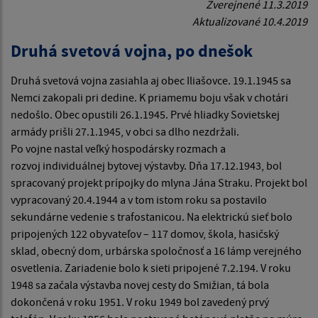
Zverejnené 11.3.2019
Aktualizované 10.4.2019
Druhá svetová vojna, po dnešok
Druhá svetová vojna zasiahla aj obec Iliašovce. 19.1.1945 sa
Nemci zakopali pri dedine. K priamemu boju však v chotári
nedošlo. Obec opustili 26.1.1945. Prvé hliadky Sovietskej
armády prišli 27.1.1945, v obci sa dlho nezdržali.
Po vojne nastal veľký hospodársky rozmach a
rozvoj individuálnej bytovej výstavby. Dňa 17.12.1943, bol
spracovaný projekt prípojky do mlyna Jána Straku. Projekt bol
vypracovaný 20.4.1944 a v tom istom roku sa postavilo
sekundárne vedenie s trafostanicou. Na elektrickú sieť bolo
pripojených 122 obyvateľov – 117 domov, škola, hasičský
sklad, obecný dom, urbárska spoločnosť a 16 lámp verejného
osvetlenia. Zariadenie bolo k sieti pripojené 7.2.194. V roku
1948 sa začala výstavba novej cesty do Smižian, tá bola
dokončená v roku 1951. V roku 1949 bol zavedený prvý