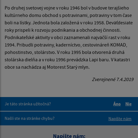
Po druhej svetovej vojne v roku 1946 bol v budove terajšieho
kultúrneho domu obchod s potravinami, potraviny v tom čase
boli na lístky. Jednota bola založená v roku 1958. Deväťdesiate
roky prispeli k rozvoju podnikania a obchodnej činnosti.
Podnikateľské aktivity v obci zaznamenali najväčší rast v roku
1994. Pribudli potraviny, kaderníctvo, cestovináreň KOMAD,
pohostinstvo, stolárstvo. V roku 1995 bola otvorená druhá
stolárska dielňa a v roku 1996 prevádzka Lapi baru. V katastri
obce sa nachádza aj Motorest Starý mlyn.
Zverejnené 7.4.2019
Je táto stránka užitočná?
Áno
Nie
Boli tieto 
Boli 
Našli ste na stránke chybu?
Napíšte nám
Napíšte nám: