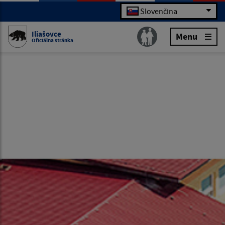
Slovenčina
Iliašovce
Menu
Oficiálna stránka