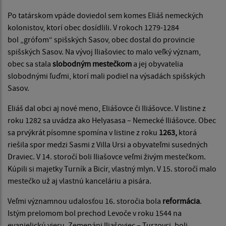
Po tatárskom vpáde doviedol sem komes Eliáš nemeckých
kolonistov, ktorí obec dosídlili. V rokoch 1279-1284
bol „grófom“ spišských Sasov, obec dostal do provincie
spišských Sasov. Na vývoj Iliašoviec to malo veľký význam,
obec sa stala
slobodným mestečkom
a jej obyvatelia
slobodnými ľuďmi, ktorí mali podiel na výsadách spišských
Sasov.
Eliáš dal obci aj nové meno, Eliášovce či Iliášovce. V listine z
roku 1282 sa uvádza ako Helyasasa – Nemecké Iliášovce. Obec
sa prvýkrát písomne spomína v listine z roku
1263,
ktorá
riešila spor medzi Sasmi z Villa Ursi a obyvateľmi susedných
Draviec. V 14. storočí boli Iliašovce veľmi živým mestečkom.
Kúpili si majetky Turník a Bicír, vlastný mlyn. V 15. storočí malo
mestečko už aj vlastnú kanceláriu a pisára.
Veľmi významnou udalosťou 16. storočia bola
reformácia
.
Istým prelomom bol prechod Levoče v roku 1544 na
evanjelickú vieru. Zemepáni Iliašoviec – Turzovci, boli