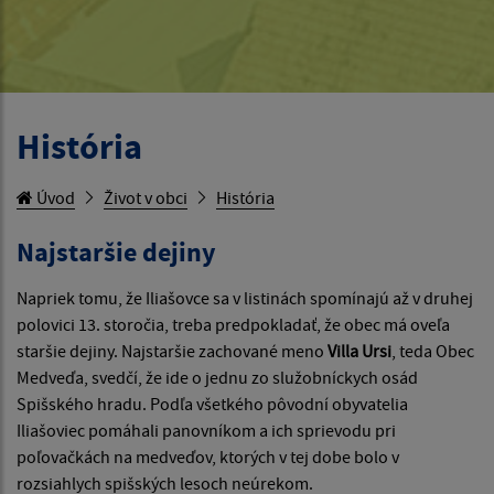
História
Úvod
Život v obci
História
Najstaršie dejiny
Napriek tomu, že Iliašovce sa v listinách spomínajú až v druhej
polovici 13. storočia, treba predpokladať, že obec má oveľa
staršie dejiny. Najstaršie zachované meno
Villa Ursi
, teda Obec
Medveďa, svedčí, že ide o jednu zo služobníckych osád
Spišského hradu. Podľa všetkého pôvodní obyvatelia
Iliašoviec pomáhali panovníkom a ich sprievodu pri
poľovačkách na medveďov, ktorých v tej dobe bolo v
rozsiahlych spišských lesoch neúrekom.