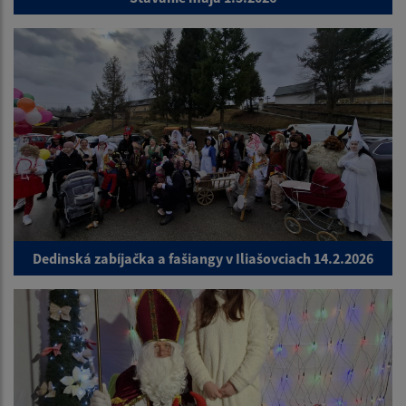
Dedinská zabíjačka a fašiangy v Iliašovciach 14.2.2026