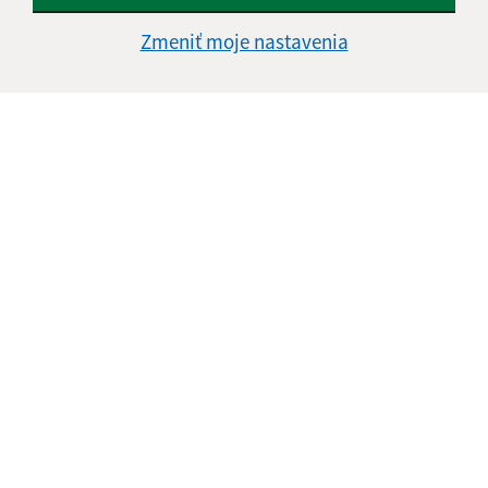
Zmeniť moje nastavenia
Vianočné trhy a príchod sv.Mikuláša 6.12.2024
Úcta k starším 20.10.2024