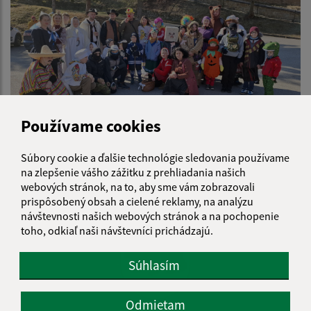
Používame cookies
Dedinská zabíjačka a fašiangy v Iliašovciach 1.3.2025
Súbory cookie a ďalšie technológie sledovania používame
na zlepšenie vášho zážitku z prehliadania našich
webových stránok, na to, aby sme vám zobrazovali
prispôsobený obsah a cielené reklamy, na analýzu
návštevnosti našich webových stránok a na pochopenie
toho, odkiaľ naši návštevníci prichádzajú.
Súhlasím
Odmietam