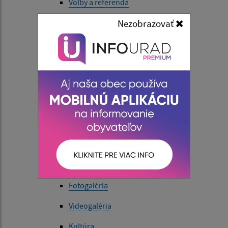
Voľby a referendá
Civilná ochrana obyvateľstva
Nezobrazovať
Obecná firma - Villa Ursi s.r.o.
Úradná tabuľa
Úradná tabuľa - archív
Život v obci
Aktuality
História
Súčasnosť
Fotogaléria
Videogaléria
Kultúra