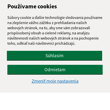
Používame cookies
Súbory cookie a ďalšie technológie sledovania používame
na zlepšenie vášho zážitku z prehliadania našich
webových stránok, na to, aby sme vám zobrazovali
prispôsobený obsah a cielené reklamy, na analýzu
Oboznámil som sa so
spracúvaním osobných
návštevnosti našich webových stránok a na pochopenie
údajov
toho, odkiaľ naši návštevníci prichádzajú.
Google reCaptcha Response
Súhlasím
Odoslať správu
Odmietam
Úradné hodiny:
Zmeniť moje nastavenia
Deň
Čas doobeda
Čas poobede
Pondelok:
8,00 - 12,00
13,00 - 16,00
Utorok:
nestránkový deň
Streda:
8,00 - 12,00
13,00 - 17,00