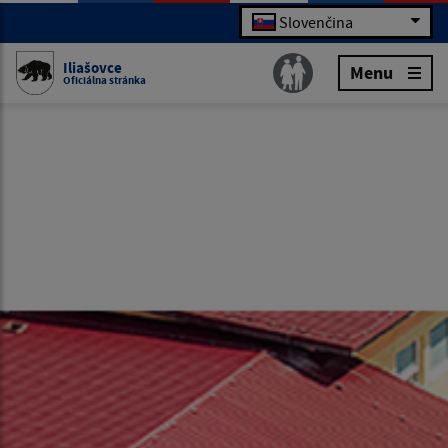
Slovenčina
Iliašovce
Menu
Oficiálna stránka