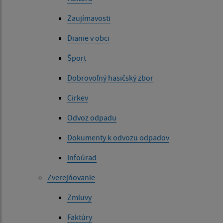
Zaujímavosti
Dianie v obci
Šport
Dobrovoľný hasičský zbor
Cirkev
Odvoz odpadu
Dokumenty k odvozu odpadov
Infoúrad
Zverejňovanie
Zmluvy
Faktúry