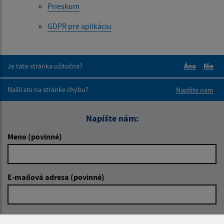
Prieskum
GDPR pre aplikáciu
Je táto stránka užitočná?
Áno
Nie
Boli tieto 
Boli 
Našli ste na stránke chybu?
Napíšte nám
Napíšte nám:
Meno (povinné)
E-mailová adresa (povinné)
Text vašej správy (povinné)