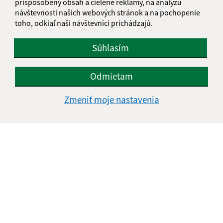
prispôsobený obsah a cielené reklamy, na analýzu
IČO: 00329185
návštevnosti našich webových stránok a na pochopenie
toho, odkiaľ naši návštevníci prichádzajú.
Súhlasím
Odmietam
Zmeniť moje nastavenia
Informácie o stránke:
Vyhlásenie o prístupnosti