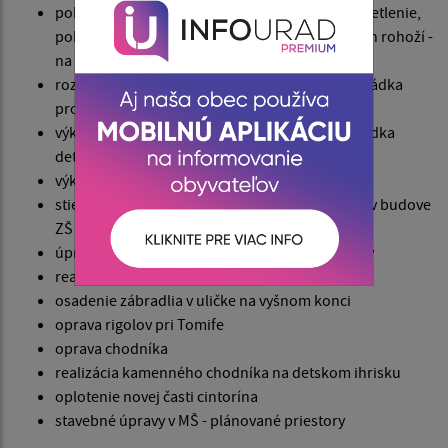
pokládka trávnika, úprava terénu, výkop na osvetlenie,
pokládka protieróznych rohoží a zatrávňovacích rohoží -
na novovybudovanom Detskom ihrisku
rozobratie kamenného plotu na cintoríne, pokládka
protieróznych rohoží
výkop chodníka na starej časti cintorína, prekládka
detského hrobu
výkop na osvetlenie na starej časti cintorína
stierky, maľovanie v priestoroch novej knižnice v budove
ZŠ
úprava medze na novom cintoríne, výrub kríkov
realizácia chodníkov - stará časť cintorína
osadenie zábradlia v uličke na vyšnom konci
oprava rigolov pri Tomife
oprava chodníka
realizácia kamenného chodníka na detskom ihrisku
oplotenie novej časti cintorína
stavebné úpravy v MŠ - plánované priestory