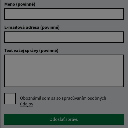
Meno (povinné)
E-mailová adresa (povinné)
Text vašej správy (povinné)
Oboznámil som sa so
spracúvaním osobných
údajov
Google reCaptcha Response
Odoslať správu