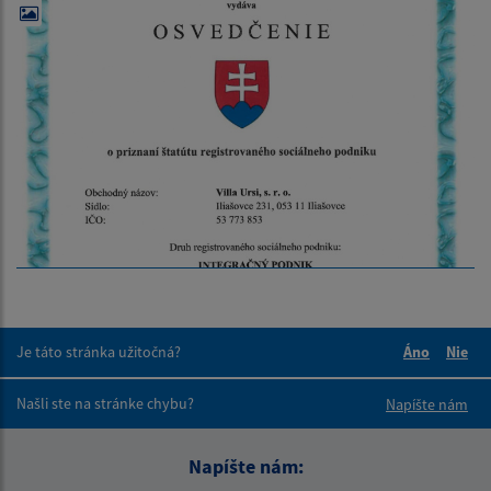
Je táto stránka užitočná?
Áno
Nie
Boli tieto 
Boli 
Našli ste na stránke chybu?
Napíšte nám
Napíšte nám: