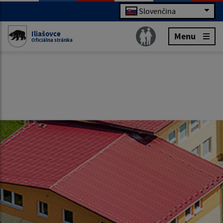
Slovenčina
Iliašovce
Menu
Oficiálna stránka