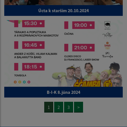
Úcta k starším 20.10.2024
B-I-K 8.júna 2024
1
2
3
>