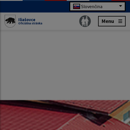
Slovenčina
Iliašovce
Menu
Oficiálna stránka