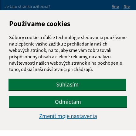
Je táto stránka užitočná?
Áno
Nie
Boli tieto 
Boli 
Našli ste na stránke chybu?
Napíšte nám
Používame cookies
Súbory cookie a ďalšie technológie sledovania používame
Napíšte nám:
na zlepšenie vášho zážitku z prehliadania našich
Meno (povinné)
webových stránok, na to, aby sme vám zobrazovali
prispôsobený obsah a cielené reklamy, na analýzu
návštevnosti našich webových stránok a na pochopenie
toho, odkiaľ naši návštevníci prichádzajú.
E-mailová adresa (povinné)
Súhlasím
Text vašej správy (povinné)
Odmietam
Zmeniť moje nastavenia