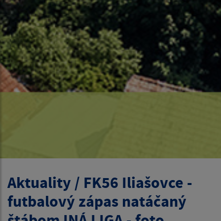
Aktuality / FK56 Iliašovce -
futbalový zápas natáčaný
štábom INÁ LIGA - foto