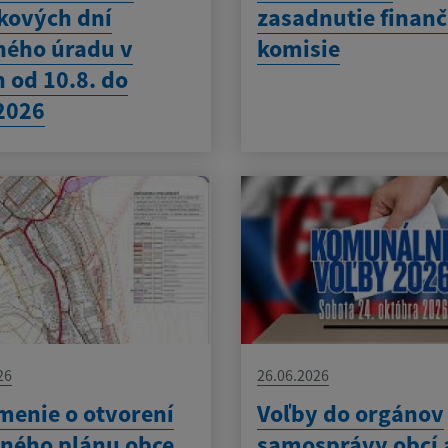
kových dní
zasadnutie finanč
ného úradu v
komisie
 od 10.8. do
2026
26
26.06.2026
enie o otvorení
Voľby do orgánov
ného plánu obce
samosprávy obcí 