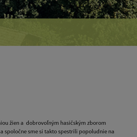
 úniou žien a dobrovoľným hasičským zborom
 a spoločne sme si takto spestrili popoludnie na