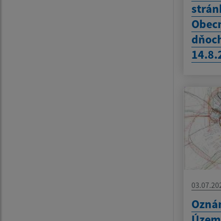
strán
Obec
dňoch
14.8.
03.07.20
Oznám
Územ