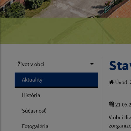
Sta
Život v obci
Aktuality
Úvod
História
21.05.
Súčasnosť
V obci Il
zorganizo
Fotogaléria