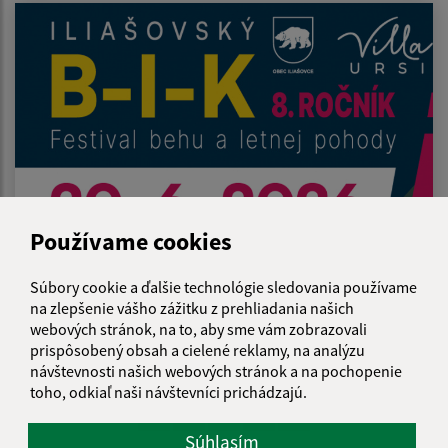
Používame cookies
15.06.2026
Súbory cookie a ďalšie technológie sledovania používame
Beh k iliašovskej kapličke 20.6.2026 -
na zlepšenie vášho zážitku z prehliadania našich
webových stránok, na to, aby sme vám zobrazovali
Organizačné pokyny
prispôsobený obsah a cielené reklamy, na analýzu
návštevnosti našich webových stránok a na pochopenie
toho, odkiaľ naši návštevníci prichádzajú.
1
2
3
4
>
Súhlasím