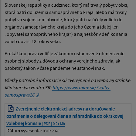
Slovenskej republiky a cudzinec, ktorý má trvalý pobyt v obci,
ktorá patrí do územia samosprávneho kraja, alebo má trvalý
pobyt vo vojenskom obvode, ktorý patrí na účely volieb do
orgánov samosprávneho kraja do jeho územia (ďalej len
„obyvateľ samosprávneho kraja”) a najneskôr v deň konania
volieb dovŕši 18 rokov veku.
Prekážkou práva voliť je zákonom ustanovené obmedzenie
osobnej slobody z dôvodu ochrany verejného zdravia, ak
osobitný zákon v čase pandémie neustanoví inak.
Všetky potrebné informácie sú zverejnené na webovej stránke
Ministerstva vnútra SR:
https://www.minv.sk/?volby-
samosprava26
Zverejnenie elektronickej adresy na doručovanie
oznámenia o delegovaní člena a náhradníka do okrskovej
volebnej komisie
| PDF | 0.21 Mb
Dátum vyvesenia:
08.07.2026