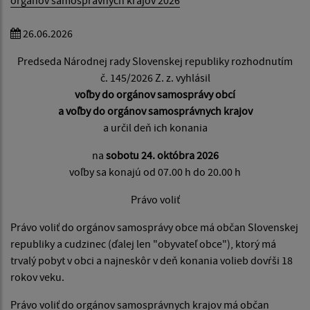
orgánov samosprávnych krajov 2026
26.06.2026
Predseda Národnej rady Slovenskej republiky rozhodnutím
č. 145/2026 Z. z. vyhlásil
voľby do orgánov samosprávy obcí
a voľby do orgánov samosprávnych krajov
a určil deň ich konania
na
sobotu 24. októbra 2026
voľby sa konajú od 07.00 h do 20.00 h
Právo voliť
Právo voliť do orgánov samosprávy obce má občan Slovenskej
republiky a cudzinec (ďalej len "obyvateľ obce"), ktorý má
trvalý pobyt v obci a najneskôr v deň konania volieb dovŕši 18
rokov veku.
Právo voliť do orgánov samosprávnych krajov má občan