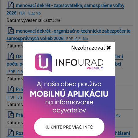
menovací dekrét - zapisovateľka, samosprávne voľby
2026
| PDF | 0.22 Mb
Dátum vyvesenia:
08.07.2026
menovací dekrét - organizačno-technické zabezpečenie
samosprávnych volieb 2026
| PDF | 0.21 Mb
Dátum vyvesenia:
08.07.2026
Nezobrazovať
Oznámenie o utvorení volebného obvodu a o určení
počtu poslancov pre voľby do orgánov samosprávy obcí
| PDF | 0.26 Mb
Dátum vyvesenia:
08.07.2026
Právo voliť do orgánov samosprávnych krajov
| PDF | 0.2 Mb
Dátum vyvesenia:
26.06.2026
Právo voliť do orgánov samosprávy obcí
| PDF | 0.2 Mb
Dátum vyvesenia:
26.06.2026
Rozhodnutie predsedu NRSR z 23.júna 2026 o vyhlásení