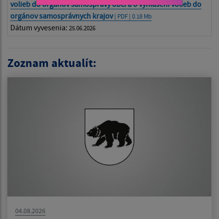
volieb do orgánov samosprávy obcí a o vyhlásení volieb do
orgánov samosprávnych krajov
| PDF | 0.18 Mb
Dátum vyvesenia:
25.06.2026
Zoznam aktualít:
04.08.2026