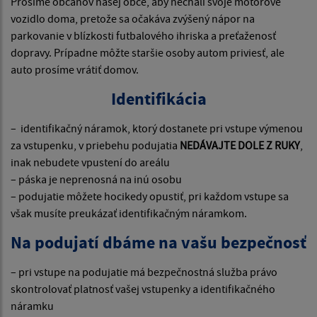
Prosíme občanov našej obce, aby nechali svoje motorové
vozidlo doma, pretože sa očakáva zvýšený nápor na
parkovanie v blízkosti futbalového ihriska a preťaženosť
dopravy. Prípadne môžte staršie osoby autom priviesť, ale
auto prosíme vrátiť domov.
Identifikácia
– identifikačný náramok, ktorý dostanete pri vstupe výmenou
za vstupenku, v priebehu podujatia
NEDÁVAJTE DOLE Z RUKY
,
inak nebudete vpustení do areálu
– páska je neprenosná na inú osobu
– podujatie môžete hocikedy opustiť, pri každom vstupe sa
však musíte preukázať identifikačným náramkom.
Na podujatí dbáme na vašu bezpečnosť
– pri vstupe na podujatie má bezpečnostná služba právo
skontrolovať platnosť vašej vstupenky a identifikačného
náramku