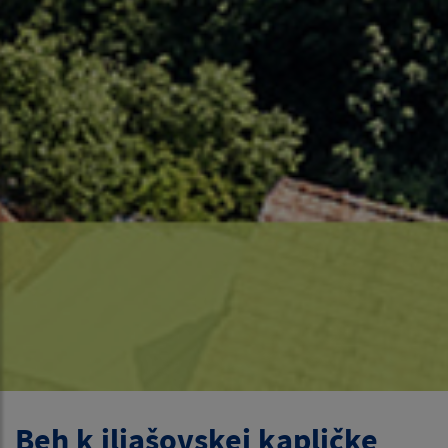
Beh k iliašovskej kapličke