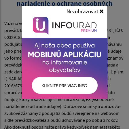
nariadenie o ochrane osobných
údajov)
Nezobrazovať
Vážená verejnosť, návštevníci podujatia,
prevádzkovateľ — Obec Iliašovce, so sídlom Iliašovce 231, IČO:
00329185 si Vás dovoľuje informovať, že v čase konania
podujatia dôjde na vyhradených miestach k zaznamenávaniu
jeho priebehu audiovizuálnou technikou. Vaše osobné údaje
vo forme obrazových snímok a obrazovozvukových záznamov
prevádzkovateľ spracúva za účelom propagácie podujatia a
zadeklarovania jeho priebehu, a to V súlade s čl. 6 ods. 1 písm.
f) NARIADENIA EURÓPSKEHO PARLAMENTU A RADY (EÚ)
2016/679 z 27. apríla 2016 o ochrane fyzických osôb pri
spracúvaní osobných údajov a o voľnom pohybe takýchto
údajov, ktorým sa zrušuje smernica 95/46/ES (všeobecné
nariadenie o ochrane údajov). Obrazové snímky a obrazovo-
zvukové záznamy z podujatia budú zverejnené na webovom
sídle prevádzkovateľa a budú uchovávané po dobu 3 rokov.
Ako dotknutá osoba máte právo kedykoľvek namietať takéto