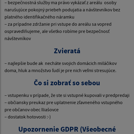
– bezpečnostná služby ma právo vykázať z areálu osoby
narušujúce pokojný priebeh podujatia a návštevníkov bez
platného identifikačného náramku
– za prípadne zdržanie pri vstupe do areálu sa vopred
ospravedlňujeme, ale všetko robíme pre bezpečnosť
návštevníkov
Zvieratá
– najlepšie bude ak necháte svojich domácich miláčikov
doma, hluk a množstvo ľudí je pre nich veľmi stresujúce.
Čo si zobrať so sebou
– vstupenku v prípade, že ste si vstupné kupovali v predpredaji
– občiansky preukaz pre uplatnenie zľavneného vstupného
pre občanov obec Iliašovce
– dostatok hotovosti :-)
Upozornenie GDPR (Všeobecné