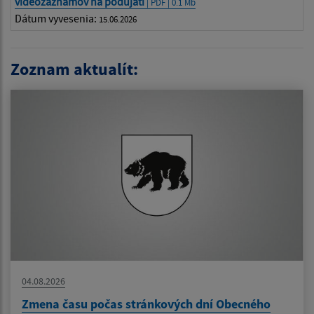
videozáznamov na podujatí
| PDF | 0.1 Mb
Dátum vyvesenia:
15.06.2026
Zoznam aktualít:
04.08.2026
Zmena času počas stránkových dní Obecného