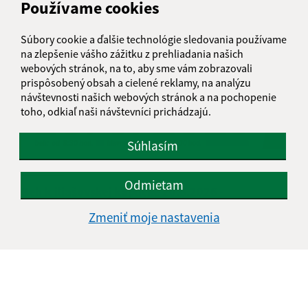
Používame cookies
Súbory cookie a ďalšie technológie sledovania používame
na zlepšenie vášho zážitku z prehliadania našich
webových stránok, na to, aby sme vám zobrazovali
prispôsobený obsah a cielené reklamy, na analýzu
návštevnosti našich webových stránok a na pochopenie
toho, odkiaľ naši návštevníci prichádzajú.
Súhlasím
15.06.2026
Odmietam
Beh k iliašovskej kapličke 20.6.2026 -
Organizačné pokyny
Zmeniť moje nastavenia
1
2
3
4
>