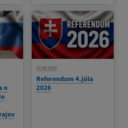
22.04.2026
Referendum 4.júla
a o
2026
do
rajov