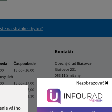
 ste na stránke chybu?
vás užitočné?
e pre vás užitočné?
Kontakt:
Obecný úrad Iliašovce
beda
Čas poobede
Iliašovce 231
,00
13,00 - 16,00
053 11 Smižany
ový deň
Nezobrazovať
,00
13,00 - 17,00
podatelna@iliasovce.sk
,00
13,00 - 16,00
+421 911 650 195
,00
13,00 - 13,30
IČO: 00329185
enie vášho