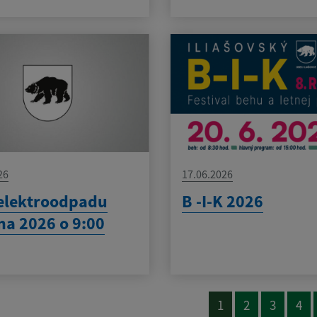
26
17.06.2026
elektroodpadu
B -I-K 2026
na 2026 o 9:00
1
2
3
4