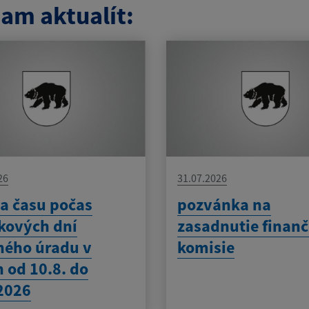
am aktualít:
26
31.07.2026
a času počas
pozvánka na
kových dní
zasadnutie finanč
ného úradu v
komisie
 od 10.8. do
2026