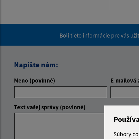
Boli tieto informácie pre vás už
Napíšte nám:
Meno (povinné)
E-mailová 
Text vašej správy (povinné)
Použív
Súbory co