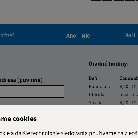
itočné?
Našli
Áno
Nie
Boli tieto informácie pre 
Boli tieto informáci
Úradné hodiny:
Deň
Čas doo
adresa (povinné)
Pondelok:
8,00 - 12
Utorok:
nestránk
Streda:
8,00 - 12
Štvrtok:
8,00 - 12
ame cookies
Piatok:
8,00 - 12
okie a ďalšie technológie sledovania používame na zlepš