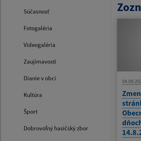
Zozn
Súčasnosť
Fotogaléria
Videogaléria
Zaujímavosti
Dianie v obci
04.08.20
Zmen
Kultúra
strán
Šport
Obec
dňoch
Dobrovoľný hasičský zbor
14.8.