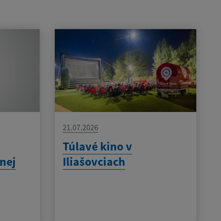
21.07.2026
Túlavé kino v
nej
Iliašovciach