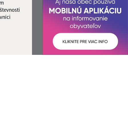
ám
števnosti
vníci