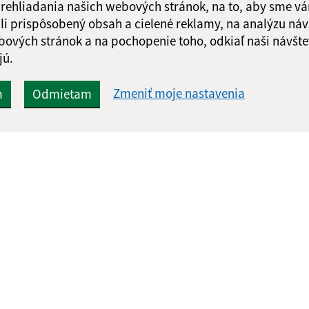
 prehliadania našich webových stránok, na to, aby sme v
li prispôsobený obsah a cielené reklamy, na analýzu náv
bových stránok a na pochopenie toho, odkiaľ naši návšte
jú.
Google reCaptcha Response
Odoslať
ch
správu
Zmeniť moje nastavenia
m
Odmietam