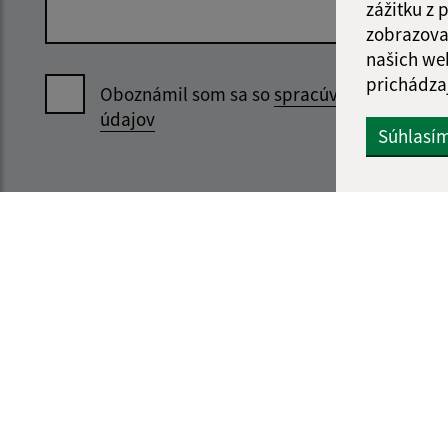
zážitku z
zobrazova
našich we
prichádza
Oboznámil som sa so
spracúvaním osobný
údajov
Súhlasí