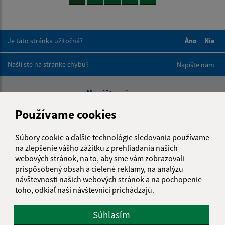
Je táto stránka užitočná?
Áno
Nie
Boli tieto 
Boli 
Našli ste na stránke chybu?
Napíšte nám
Napíšte nám:
Používame cookies
Meno (povinné)
Súbory cookie a ďalšie technológie sledovania používame
na zlepšenie vášho zážitku z prehliadania našich
E-mailová adresa (povinné)
webových stránok, na to, aby sme vám zobrazovali
prispôsobený obsah a cielené reklamy, na analýzu
návštevnosti našich webových stránok a na pochopenie
toho, odkiaľ naši návštevníci prichádzajú.
Text vašej správy (povinné)
Súhlasím