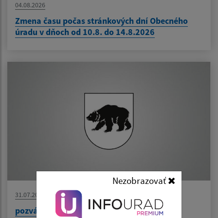
04.08.2026
Zmena času počas stránkových dní Obecného
úradu v dňoch od 10.8. do 14.8.2026
Nezobrazovať
31.07.2026
pozvánka na zasadnutie finančnej komisie