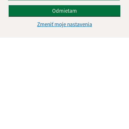
Odmietam
Zmeniť moje nastavenia
Oboznámil som sa so
spracúvaním osobných
údajov
Google reCaptcha Response
Odoslať správu
Úradné hodiny:
Deň
Čas doobeda
Čas poobede
Pondelok:
8,00 - 12,00
13,00 - 16,00
Utorok:
nestránkový deň
Streda:
8,00 - 12,00
13,00 - 17,00
Štvrtok:
8,00 - 12,00
13,00 - 16,00
Piatok:
8,00 - 12,00
13,00 - 13,30