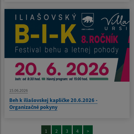
15.06.2026
Beh k iliašovskej kapličke 20.6.2026 -
Organizačné pokyny
1
2
3
4
>