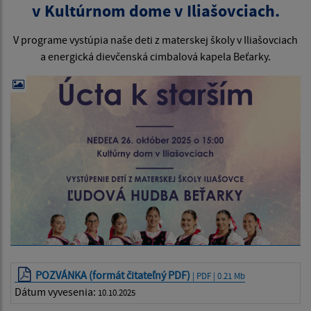
v Kultúrnom dome v Iliašovciach.
V programe vystúpia naše deti z materskej školy v Iliašovciach
a energická dievčenská cimbalová kapela Beťarky.
POZVÁNKA (formát čitateľný PDF)
| PDF | 0.21 Mb
Dátum vyvesenia:
10.10.2025