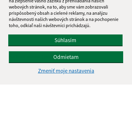
na zlepšenie vášho zážitku z prehliadania našich
Našli ste na stránke chybu?
Napíšte nám
webových stránok, na to, aby sme vám zobrazovali
prispôsobený obsah a cielené reklamy, na analýzu
návštevnosti našich webových stránok a na pochopenie
Napíšte nám:
toho, odkiaľ naši návštevníci prichádzajú.
Meno (povinné)
Súhlasím
Odmietam
E-mailová adresa (povinné)
Zmeniť moje nastavenia
Text vašej správy (povinné)
Oboznámil som sa so
spracúvaním osobných