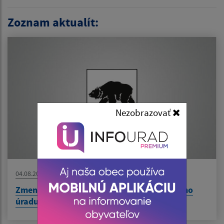
Zoznam aktualít:
Nezobrazovať
04.08.2026
Zmena času počas stránkových dní Obecného
úradu v dňoch od 10.8. do 14.8.2026