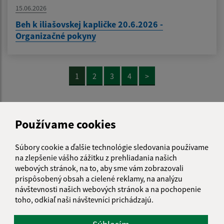
15.06.2026
Beh k iliašovskej kapličke 20.6.2026 -
Organizačné pokyny
1
2
3
4
>
Používame cookies
Je táto stránka užitočná?
Áno
Nie
Boli tieto 
Boli 
Našli ste na stránke chybu?
Napíšte nám
Súbory cookie a ďalšie technológie sledovania používame
na zlepšenie vášho zážitku z prehliadania našich
webových stránok, na to, aby sme vám zobrazovali
Napíšte nám:
prispôsobený obsah a cielené reklamy, na analýzu
návštevnosti našich webových stránok a na pochopenie
Meno (povinné)
toho, odkiaľ naši návštevníci prichádzajú.