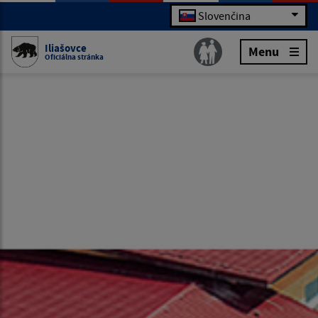
Slovenčina
Iliašovce
Menu
Oficiálna stránka