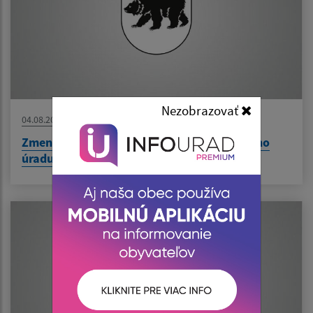
Nezobrazovať
04.08.2026
Zmena času počas stránkových dní Obecného
úradu v dňoch od 10.8. do 14.8.2026