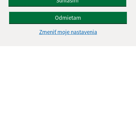
Súhlasím
E-mailová adresa (povinné)
Odmietam
Text vašej správy (povinné)
Zmeniť moje nastavenia
Oboznámil som sa so
spracúvaním osobných
údajov
Google reCaptcha Response
Odoslať správu
Úradné hodiny: