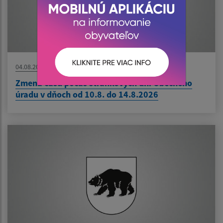
04.08.2026
Zmena času počas stránkových dní Obecného
úradu v dňoch od 10.8. do 14.8.2026