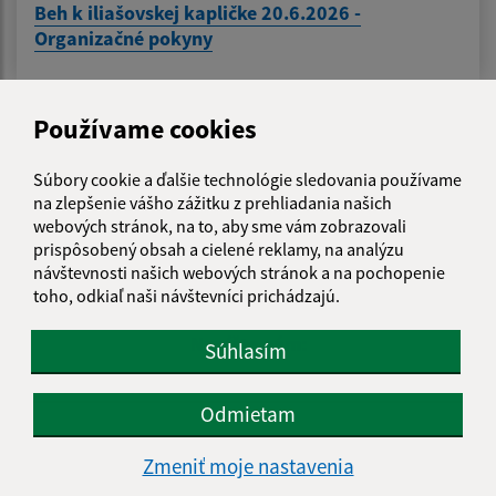
Beh k iliašovskej kapličke 20.6.2026 -
Organizačné pokyny
Používame cookies
1
2
3
4
>
Súbory cookie a ďalšie technológie sledovania používame
na zlepšenie vášho zážitku z prehliadania našich
webových stránok, na to, aby sme vám zobrazovali
Je táto stránka užitočná?
Áno
Nie
Boli tieto 
Boli 
prispôsobený obsah a cielené reklamy, na analýzu
návštevnosti našich webových stránok a na pochopenie
Našli ste na stránke chybu?
Napíšte nám
toho, odkiaľ naši návštevníci prichádzajú.
Napíšte nám:
Súhlasím
Meno (povinné)
Odmietam
Zmeniť moje nastavenia
E-mailová adresa (povinné)