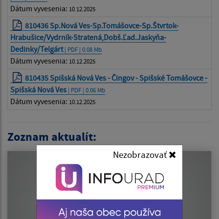
Dátum vyvesenia:
10.12.2025
810436 Sp.Nová Ves-Sp.Tomášovce-Sp.Štvrtok-
Hrabušice/Vydrník-Stratená,Dobš.Ľad.Jaskyňa-
Dedinky/Telgárt
| PDF | 0.08 Mb
Dátum vyvesenia:
10.12.2025
810435 Spišská Nová Ves - Čingov - Spišské Tomášovce -
Spišská Nová Ves
| PDF | 0.06 Mb
Dátum vyvesenia:
10.12.2025
Zoznam aktualít:
Nezobrazovať