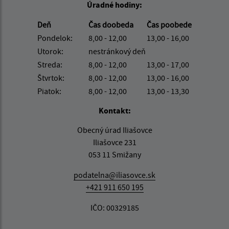
Úradné hodiny:
Deň
Čas doobeda
Čas poobede
Pondelok:
8,00 - 12,00
13,00 - 16,00
Utorok:
nestránkový deň
Streda:
8,00 - 12,00
13,00 - 17,00
Štvrtok:
8,00 - 12,00
13,00 - 16,00
Piatok:
8,00 - 12,00
13,00 - 13,30
Kontakt:
Obecný úrad Iliašovce
Iliašovce 231
053 11 Smižany
podatelna@iliasovce.sk
+421 911 650 195
IČO: 00329185