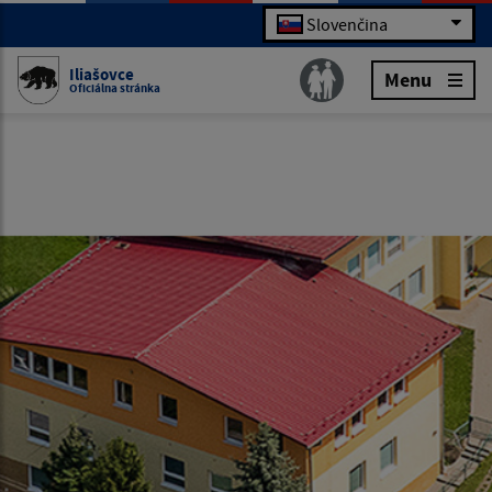
Slovenčina
Iliašovce
Menu
Oficiálna stránka