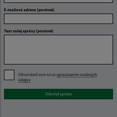
E-mailová adresa (povinné)
Text vašej správy (povinné)
Oboznámil som sa so
spracúvaním osobných
údajov
Google reCaptcha Response
Odoslať správu