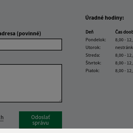
Úradné hodiny:
Deň
Čas doo
adresa (povinné)
Pondelok:
8,00 - 12
Utorok:
nestránk
Streda:
8,00 - 12
Štvrtok:
8,00 - 12
Piatok:
8,00 - 12
Google reCaptcha Response
Odoslať
ch
správu