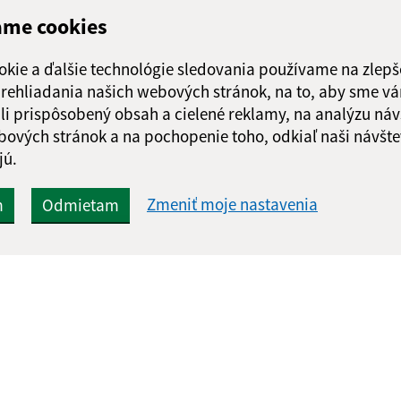
ame cookies
okie a ďalšie technológie sledovania používame na zlepš
 prehliadania našich webových stránok, na to, aby sme v
li prispôsobený obsah a cielené reklamy, na analýzu náv
bových stránok a na pochopenie toho, odkiaľ naši návšte
jú.
Zmeniť moje nastavenia
m
Odmietam
Rýchle odkazy:
Aktualiz