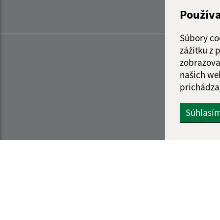
Použív
Súbory co
zážitku z
zobrazova
našich we
prichádza
Súhlasí
Informácie o stránke:
Navigácia: