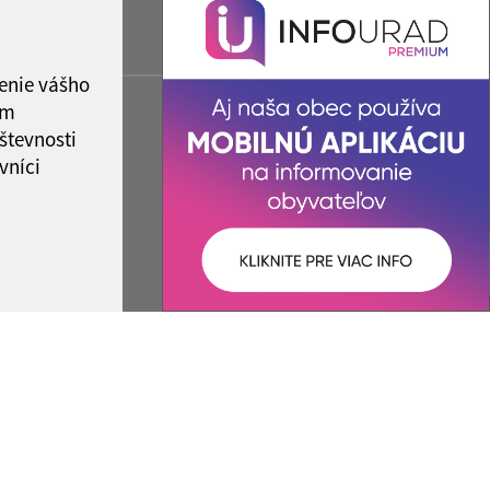
enie vášho
ám
števnosti
vníci
ované:
Správca obsahu: