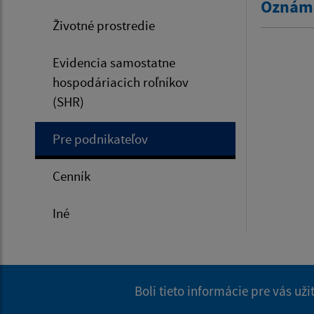
Oznáme
Životné prostredie
Evidencia samostatne
hospodáriacich roľníkov
(SHR)
Pre podnikateľov
Cenník
Iné
Boli tieto informácie pre vás už