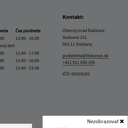
Kontakt:
Obecný úrad Iliašovce
beda
Čas poobede
Iliašovce 231
,00
13,00 - 16,00
053 11 Smižany
ový deň
,00
13,00 - 17,00
podatelna@iliasovce.sk
,00
13,00 - 16,00
+421 911 650 195
,00
13,00 - 13,30
IČO: 00329185
Nezobrazovať