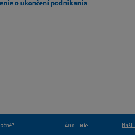
nie o ukončení podnikania
itočné?
Našli
Áno
Nie
Boli tieto informácie pre 
Boli tieto informáci