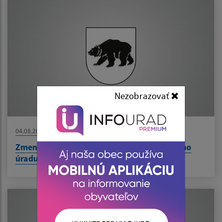
Nezobrazovať
04.08.2026
Zmena času počas stránkových dní Obecného
úradu v dňoch od 10.8. do 14.8.2026