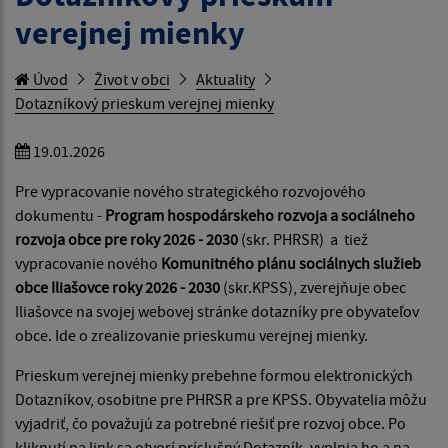
verejnej mienky
Úvod
Život v obci
Aktuality
Dotazníkový prieskum verejnej mienky
19.01.2026
Pre vypracovanie nového strategického rozvojového
dokumentu -
Program hospodárskeho rozvoja a sociálneho
rozvoja obce pre roky 2026 - 2030
(skr. PHRSR) a tiež
vypracovanie nového
Komunitného plánu sociálnych služieb
obce Iliašovce roky 2026 - 2030
(skr.KPSS), zverejňuje obec
Iliašovce na svojej webovej stránke dotazníky pre obyvateľov
obce. Ide o zrealizovanie prieskumu verejnej mienky.
Prieskum verejnej mienky prebehne formou elektronických
Dotazníkov, osobitne pre PHRSR a pre KPSS. Obyvatelia môžu
vyjadriť, čo považujú za potrebné riešiť pre rozvoj obce. Po
kliknutí na link sa otvorí príslušný Dotazník, vyplnia ho a na