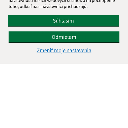
návštevnosti našich webových stránok a na pochopenie
toho, odkiaľ naši návštevníci prichádzajú.
Meno (povinné)
Súhlasím
E-mailová adresa (povinné)
Odmietam
Zmeniť moje nastavenia
Text vašej správy (povinné)
Oboznámil som sa so
spracúvaním osobných
údajov
Google reCaptcha Response
Odoslať správu