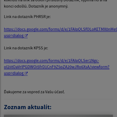
konci odošlú. Dotazník je anonymný.
Link na dotazník PHRSR je:
https://docs.google.com/forms/d/e/1FAIpQLSfOLoKETMX0n
usp=dialog
Link na dotazník KPSS je:
https://docs.google.com/forms/d/e/1FAIpQLSer1Ngc-
oI2iitOaVrlPGDWOi5frD1CnF9Z5pZA20wJRo6XsA/viewform?
usp=dialog
Ďakujeme za vopred za Vašu účasť.
Zoznam aktualít: