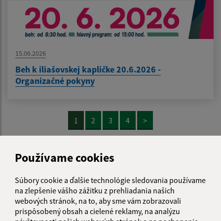
15.06.2026
Beh k iliašovskej kapličke 20.6.2026 -
Organizačné pokyny
1
2
3
4
>
Používame cookies
Je táto stránka užitočná?
Áno
Nie
Boli tieto 
Boli 
Súbory cookie a ďalšie technológie sledovania používame
Našli ste na stránke chybu?
Napíšte nám
na zlepšenie vášho zážitku z prehliadania našich
webových stránok, na to, aby sme vám zobrazovali
prispôsobený obsah a cielené reklamy, na analýzu
Napíšte nám: