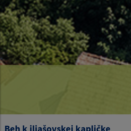
Beh k iliašovskej kapličke