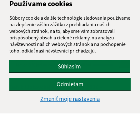
Používame cookies
Súbory cookie a ďalšie technológie sledovania používame
na zlepšenie vášho zážitku z prehliadania našich
webových stránok, na to, aby sme vám zobrazovali
prispôsobený obsah a cielené reklamy, na analýzu
návštevnosti našich webových stránok a na pochopenie
toho, odkiaľ naši návštevníci prichádzajú.
Súhlasím
15.06.2026
Odmietam
Beh k iliašovskej kapličke 20.6.2026 -
Organizačné pokyny
Zmeniť moje nastavenia
1
2
3
4
>