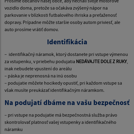
Prosíme občanov našej obce, aby nechali svoje motorové
vozidlo doma, pretože sa očakáva zvýšený nápor na
parkovanie v blízkosti futbalového ihriska a preťaženosť
dopravy. Prípadne môžte staršie osoby autom priviesť, ale
auto prosíme vrátiť domov.
Identifikácia
– identifikačný náramok, ktorý dostanete pri vstupe výmenou
za vstupenku, v priebehu podujatia
NEDÁVAJTE DOLE Z RUKY
,
inak nebudete vpustení do areálu
– páska je neprenosná na inú osobu
– podujatie môžete hocikedy opustiť, pri každom vstupe sa
však musíte preukázať identifikačným náramkom.
Na podujatí dbáme na vašu bezpečnosť
– pri vstupe na podujatie má bezpečnostná služba právo
skontrolovať platnosť vašej vstupenky a identifikačného
náramku