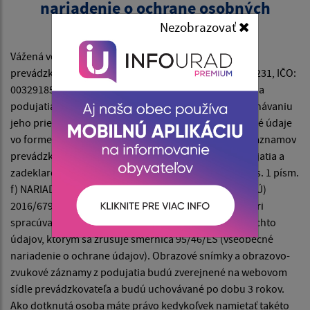
nariadenie o ochrane osobných
údajov)
Nezobrazovať
Vážená verejnosť, návštevníci podujatia,
prevádzkovateľ — Obec Iliašovce, so sídlom Iliašovce 231, IČO:
00329185 si Vás dovoľuje informovať, že v čase konania
podujatia dôjde na vyhradených miestach k zaznamenávaniu
jeho priebehu audiovizuálnou technikou. Vaše osobné údaje
vo forme obrazových snímok a obrazovozvukových záznamov
prevádzkovateľ spracúva za účelom propagácie podujatia a
zadeklarovania jeho priebehu, a to V súlade s čl. 6 ods. 1 písm.
f) NARIADENIA EURÓPSKEHO PARLAMENTU A RADY (EÚ)
2016/679 z 27. apríla 2016 o ochrane fyzických osôb pri
spracúvaní osobných údajov a o voľnom pohybe takýchto
údajov, ktorým sa zrušuje smernica 95/46/ES (všeobecné
nariadenie o ochrane údajov). Obrazové snímky a obrazovo-
zvukové záznamy z podujatia budú zverejnené na webovom
sídle prevádzkovateľa a budú uchovávané po dobu 3 rokov.
Ako dotknutá osoba máte právo kedykoľvek namietať takéto