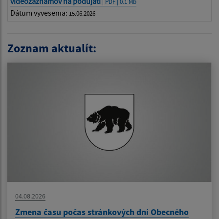
videozáznamov na podujatí
| PDF | 0.1 Mb
Dátum vyvesenia:
15.06.2026
Zoznam aktualít:
04.08.2026
Zmena času počas stránkových dní Obecného