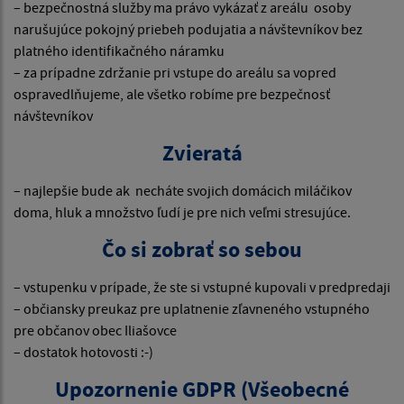
– bezpečnostná služby ma právo vykázať z areálu osoby
narušujúce pokojný priebeh podujatia a návštevníkov bez
platného identifikačného náramku
– za prípadne zdržanie pri vstupe do areálu sa vopred
ospravedlňujeme, ale všetko robíme pre bezpečnosť
návštevníkov
Zvieratá
– najlepšie bude ak necháte svojich domácich miláčikov
doma, hluk a množstvo ľudí je pre nich veľmi stresujúce.
Čo si zobrať so sebou
– vstupenku v prípade, že ste si vstupné kupovali v predpredaji
– občiansky preukaz pre uplatnenie zľavneného vstupného
pre občanov obec Iliašovce
– dostatok hotovosti :-)
Upozornenie GDPR (Všeobecné