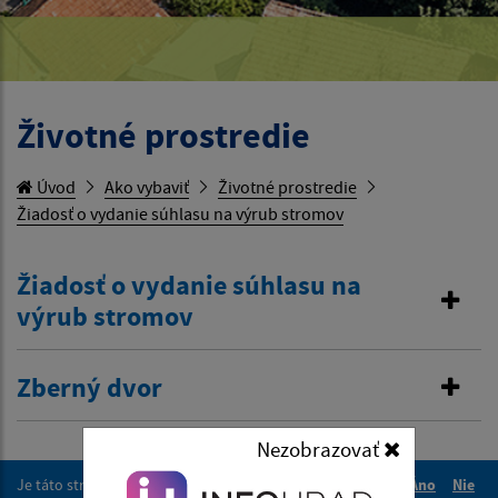
Životné prostredie
Úvod
Ako vybaviť
Životné prostredie
Žiadosť o vydanie súhlasu na výrub stromov
Žiadosť o vydanie súhlasu na
výrub stromov
Zberný dvor
Nezobrazovať
Je táto stránka užitočná?
Áno
Nie