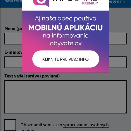
Našli ste na stránke chybu?
Napíšte nám
Napíšte nám:
Meno (povinné)
E-mailová adresa (povinné)
Text vašej správy (povinné)
Oboznámil som sa so
spracúvaním osobných
údajov