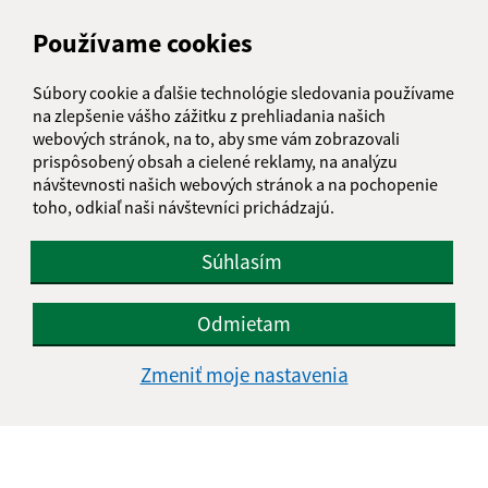
podatelna@iliasovce.sk
+421 911 650 195
Používame cookies
IČO: 00329185
Súbory cookie a ďalšie technológie sledovania používame
na zlepšenie vášho zážitku z prehliadania našich
webových stránok, na to, aby sme vám zobrazovali
prispôsobený obsah a cielené reklamy, na analýzu
návštevnosti našich webových stránok a na pochopenie
toho, odkiaľ naši návštevníci prichádzajú.
Súhlasím
Odmietam
Zmeniť moje nastavenia
Informácie o stránke: