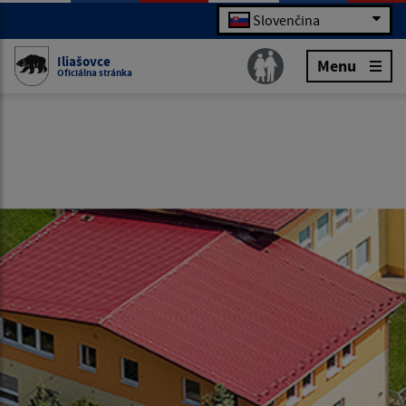
Slovenčina
Iliašovce
Menu
Oficiálna stránka