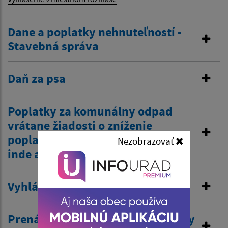
Dane a poplatky nehnuteľností -
Stavebná správa
Daň za psa
Poplatky za komunálny odpad
vrátane žiadosti o zníženie
poplatku z dôvodov zamestnania
Nezobrazovať
inde a tiež zťp atď.
Vyhlásenie v miestnom rozhlase
Prenájom nehnuteľností /kultúrny