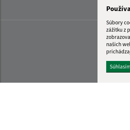
Použív
Súbory co
zážitku z
zobrazova
našich we
prichádza
Súhlasí
Informácie o stránke:
Navigácia: