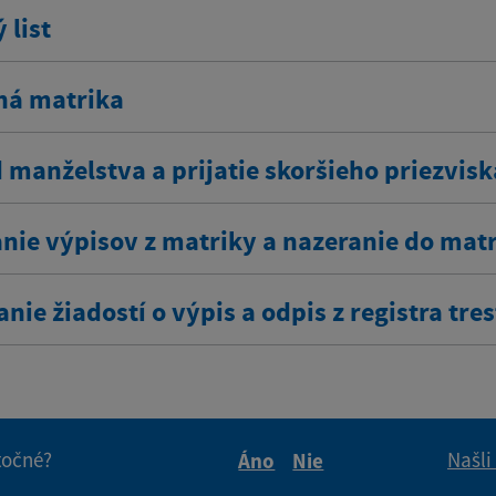
 list
ná matrika
 manželstva a prijatie skoršieho priezvisk
nie výpisov z matriky a nazeranie do mat
nie žiadostí o výpis a odpis z registra tre
itočné?
Našli
Áno
Nie
Boli tieto informácie pre 
Boli tieto informáci