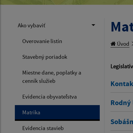
Mat
Ako vybaviť
Overovanie listín
Úvod
Stavebný poriadok
Legislatí
Miestne dane, poplatky a
cenník služieb
Kontak
Evidencia obyvateľstva
Rodný l
Matrika
Sobášny
Evidencia stavieb