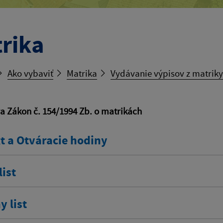
rika
Ako vybaviť
Matrika
Vydávanie výpisov z matriky
va Zákon č. 154/1994 Zb. o matrikách
t a Otváracie hodiny
ist
 list