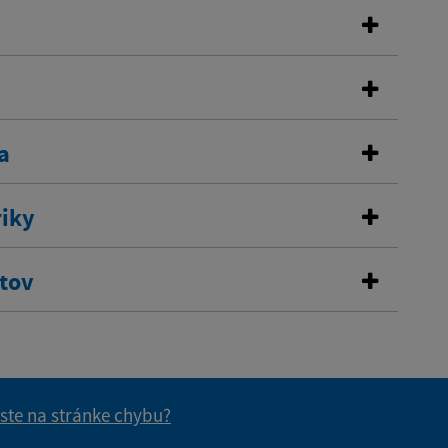
a
riky
stov
 ste na stránke chybu?
vás užitočné?
e pre vás užitočné?