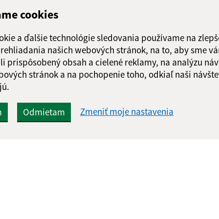
ame cookies
okie a ďalšie technológie sledovania používame na zlepš
 prehliadania našich webových stránok, na to, aby sme v
li prispôsobený obsah a cielené reklamy, na analýzu náv
bových stránok a na pochopenie toho, odkiaľ naši návšte
jú.
Zmeniť moje nastavenia
m
Odmietam
Rýchle odkazy:
Aktualiz