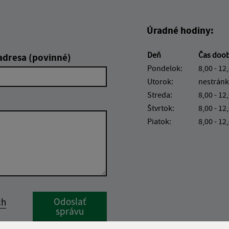
Úradné hodiny:
Deň
Čas doo
adresa (povinné)
Pondelok:
8,00 - 12
Utorok:
nestránk
Streda:
8,00 - 12
Štvrtok:
8,00 - 12
Piatok:
8,00 - 12
Google reCaptcha Response
Odoslať
ch
správu