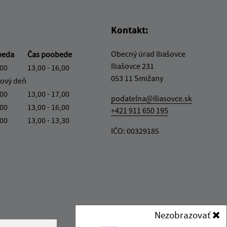
Kontakt:
Obecný úrad Iliašovce
beda
Čas poobede
Iliašovce 231
,00
13,00 - 16,00
053 11 Smižany
ový deň
,00
13,00 - 17,00
podatelna@iliasovce.sk
,00
13,00 - 16,00
+421 911 650 195
,00
13,00 - 13,30
IČO: 00329185
Nezobrazovať