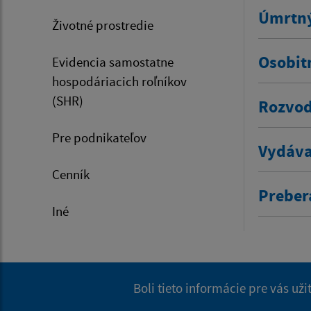
Úmrtný
Životné prostredie
Osobit
Evidencia samostatne
hospodáriacich roľníkov
(SHR)
Rozvod
Pre podnikateľov
Vydáva
Cenník
Prebera
Iné
Boli tieto informácie pre vás už