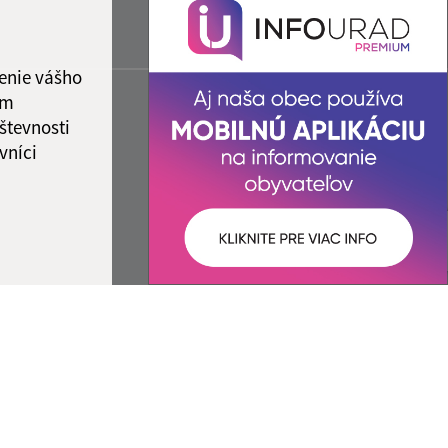
enie vášho
ám
števnosti
vníci
ované:
Správca obsahu: