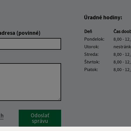
Úradné hodiny:
Deň
Čas doo
adresa (povinné)
Pondelok:
8,00 - 12
Utorok:
nestránk
Streda:
8,00 - 12
Štvrtok:
8,00 - 12
Piatok:
8,00 - 12
Google reCaptcha Response
Odoslať
ch
správu