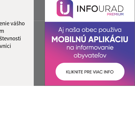
enie vášho
ám
števnosti
vníci
ované:
Správca obsahu: