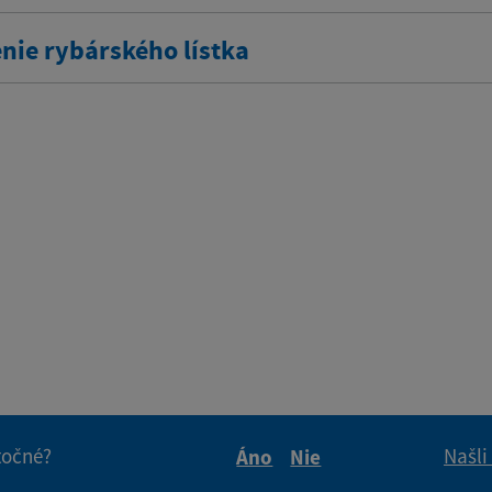
nie rybárského lístka
itočné?
Našli
Áno
Nie
Boli tieto informácie pre 
Boli tieto informáci