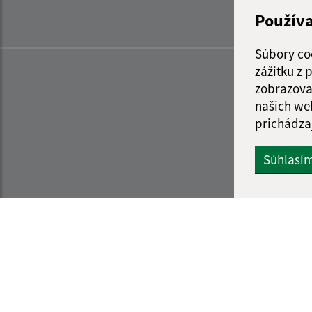
Použív
Súbory co
zážitku z
zobrazova
našich we
prichádza
Súhlasí
Informácie o stránke:
Navigácia: