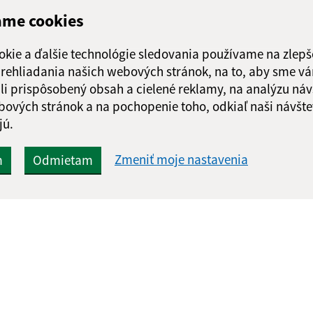
ame cookies
okie a ďalšie technológie sledovania používame na zlepš
 prehliadania našich webových stránok, na to, aby sme v
li prispôsobený obsah a cielené reklamy, na analýzu náv
bových stránok a na pochopenie toho, odkiaľ naši návšte
jú.
Zmeniť moje nastavenia
m
Odmietam
Rýchle odkazy:
Aktualiz