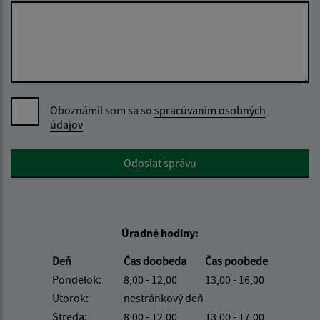
Oboznámil som sa so
spracúvaním osobných
údajov
Google reCaptcha Response
Odoslať správu
Úradné hodiny:
Deň
Čas doobeda
Čas poobede
Pondelok:
8,00 - 12,00
13,00 - 16,00
Utorok:
nestránkový deň
Streda:
8,00 - 12,00
13,00 - 17,00