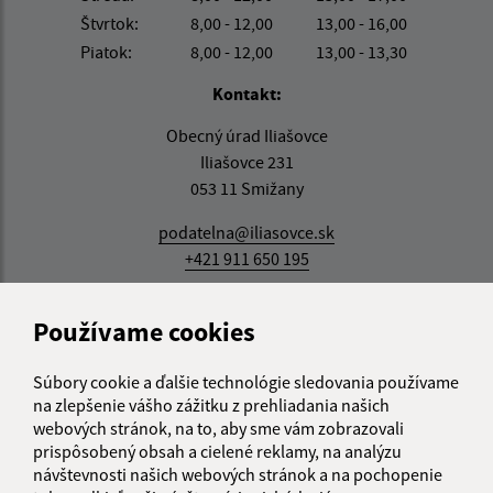
Štvrtok:
8,00 - 12,00
13,00 - 16,00
Piatok:
8,00 - 12,00
13,00 - 13,30
Kontakt:
Obecný úrad Iliašovce
Iliašovce 231
053 11 Smižany
podatelna@iliasovce.sk
+421 911 650 195
IČO: 00329185
Používame cookies
Súbory cookie a ďalšie technológie sledovania používame
na zlepšenie vášho zážitku z prehliadania našich
webových stránok, na to, aby sme vám zobrazovali
prispôsobený obsah a cielené reklamy, na analýzu
návštevnosti našich webových stránok a na pochopenie