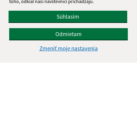
toho, odkiaľ naši návštevníci prichádzajú.
Súhlasím
Odmietam
Zmeniť moje nastavenia
Informácie o stránke:
Vyhlásenie o prístupnosti
Autorské práva
Ochrana osobných údajov
Navigácia:
Vytlačiť aktuálnu stránku
Mapa stránok
Cookies