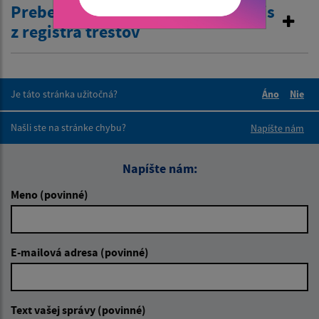
Preberanie žiadostí o výpis a odpis
z registra trestov
Je táto stránka užitočná?
Áno
Nie
Boli tieto 
Boli 
Našli ste na stránke chybu?
Napíšte nám
Napíšte nám:
Meno (povinné)
E-mailová adresa (povinné)
Text vašej správy (povinné)