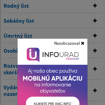
Rodný list
Sobášny list
Úmrtný list
Nezobrazovať
Osobitná matrika
Rozvod manželstva a prijatie
skoršieho priezviska
Vydávanie výpisov z matriky a
nazeranie do matriky