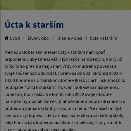
Úcta k starším
Úvod
Život v obci
Dianie v obci
Úcta k starším
Mesiac október ako mesiac úcty k starším nám opäť
pripomenul, aby sme si vážili tých skôr narodených, ktorý už
toľko toho prežili a majú nám vždy čo múdreho povedať a
svoje skúsenosti odovzdať. I preto sa dňa 23. októbra 2022 o
14:00 hodine na Urbárskom dome v Iliašovciach uskutnočnilo
podujatie "Úcta k starším". Pozvaní boli všetci naši seniori.
Jubilanti, ktorí oslávili v tomto roku 2022 svoje okrúhle
narodeniny, dostali darček, blahoželanie a poprosili sme ich o
podpis do pamätnej knihy k svojmu menu. Pre našich milých
seniorov vystupovali deti z našej materskej a základnej školy,
Filip Podracký s ľudovou muzikou z umeleckej školy a mohli
sme si aj zatancovať pri živej muzike.