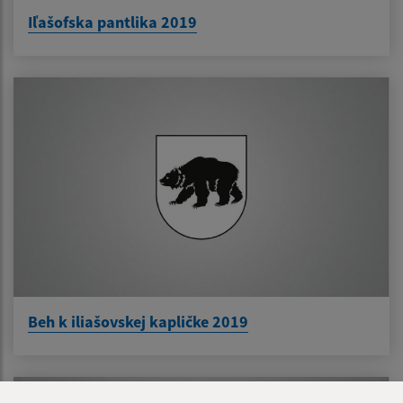
Iľašofska pantlika 2019
Beh k iliašovskej kapličke 2019