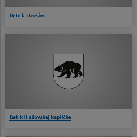
Úcta k starším
Beh k Iliašovskej kapličke