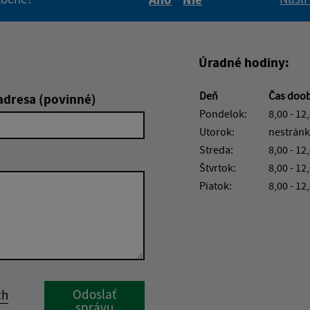
Boli tieto informácie pre 
Boli tieto informáci
Úradné hodiny:
Deň
Čas doo
adresa (povinné)
Pondelok:
8,00 - 12
Utorok:
nestránk
Streda:
8,00 - 12
Štvrtok:
8,00 - 12
Piatok:
8,00 - 12
Google reCaptcha Response
Odoslať
ch
správu