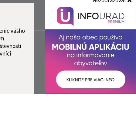
Nezobrazovať
enie vášho
ám
števnosti
vníci