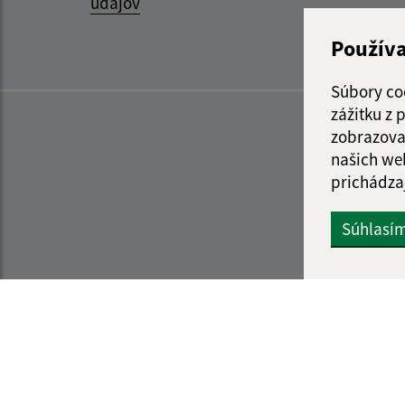
údajov
Použív
Súbory co
zážitku z
zobrazova
našich we
prichádza
Súhlasí