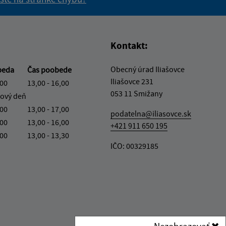
vás užitočné?
e pre vás užitočné?
Kontakt:
Obecný úrad Iliašovce
beda
Čas poobede
Iliašovce 231
,00
13,00 - 16,00
053 11 Smižany
ový deň
,00
13,00 - 17,00
podatelna@iliasovce.sk
,00
13,00 - 16,00
+421 911 650 195
,00
13,00 - 13,30
IČO: 00329185