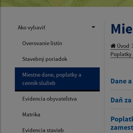
Mie
Ako vybaviť
Overovanie listín
Úvod
Poplatky 
Stavebný poriadok
Miestne dane, poplatky a
Dane a
cenník služieb
Evidencia obyvateľstva
Daň za
Matrika
Poplat
zamestn
Evidencia stavieb