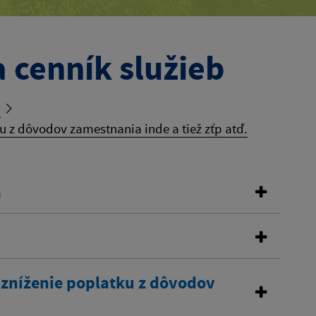
 cenník služieb
b
 z dôvodov zamestnania inde a tiež zťp atď.
a
 zníženie poplatku z dôvodov