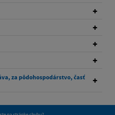
áva, za pôdohospodárstvo, časť
 ste na stránke chybu?