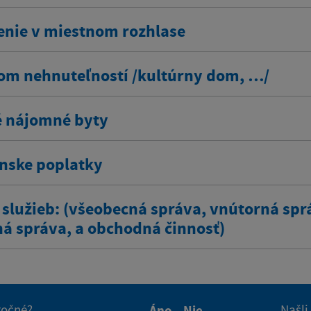
enie v miestnom rozhlase
om nehnuteľností /kultúrny dom, …/
 nájomné byty
ínske poplatky
 služieb: (všeobecná správa, vnútorná spr
ná správa, a obchodná činnosť)
itočné?
Našli
Áno
Nie