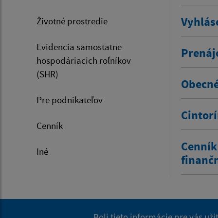
Vyhlás
Životné prostredie
Evidencia samostatne
Prenáj
hospodáriacich roľníkov
(SHR)
Obecné
Pre podnikateľov
Cintor
Cenník
Cenník
Iné
finanč
Boli tieto informácie pre vás už