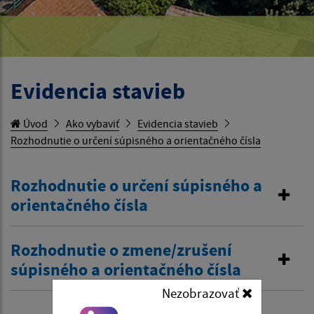
Evidencia stavieb
Úvod
Ako vybaviť
Evidencia stavieb
Rozhodnutie o určení súpisného a orientačného čísla
Rozhodnutie o určení súpisného a
orientačného čísla
Rozhodnutie o zmene/zrušení
súpisného a orientačného čísla
Nezobrazovať