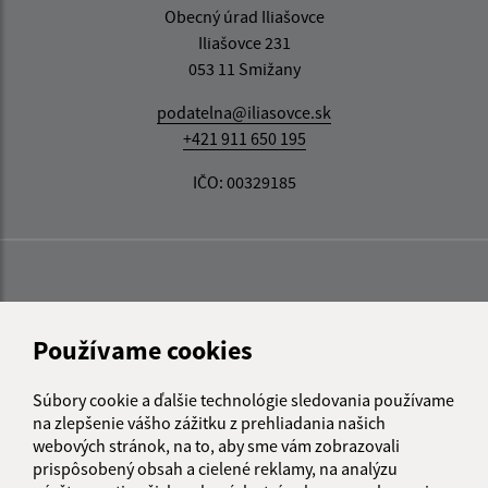
Obecný úrad Iliašovce
Iliašovce 231
053 11 Smižany
podatelna@iliasovce.sk
+421 911 650 195
IČO: 00329185
Používame cookies
Súbory cookie a ďalšie technológie sledovania používame
na zlepšenie vášho zážitku z prehliadania našich
webových stránok, na to, aby sme vám zobrazovali
prispôsobený obsah a cielené reklamy, na analýzu