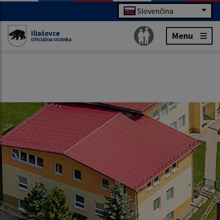
Slovenčina
Iliašovce
Menu
Oficiálna stránka