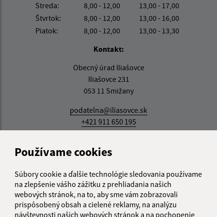
Streda:
8,00 - 12,00
13,00 - 17,00
Štvrtok:
8,00 - 12,00
13,00 - 16,00
Piatok:
8,00 - 12,00
13,00 - 13,30
Kontakt:
Obecný úrad Iliašovce
Iliašovce 231
053 11 Smižany
podatelna@iliasovce.sk
+421 911 650 195
IČO: 00329185
Používame cookies
Súbory cookie a ďalšie technológie sledovania používame
na zlepšenie vášho zážitku z prehliadania našich
webových stránok, na to, aby sme vám zobrazovali
prispôsobený obsah a cielené reklamy, na analýzu
návštevnosti našich webových stránok a na pochopenie