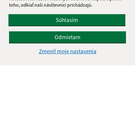
toho, odkiaľ naši návštevníci prichádzajú.
Súhlasím
Odmietam
Zmeniť moje nastavenia
Informácie o stránke:
Vyhlásenie o prístupnosti
Autorské práva
Ochrana osobných údajov
Navigácia:
Vytlačiť aktuálnu stránku
Mapa stránok
Cookies