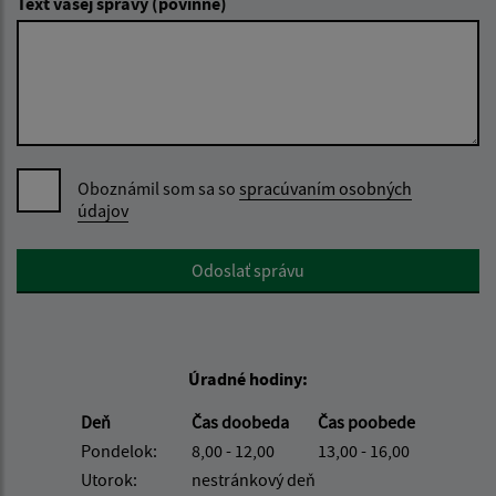
Text vašej správy (povinné)
Oboznámil som sa so
spracúvaním osobných
údajov
Google reCaptcha Response
Odoslať správu
Úradné hodiny:
Deň
Čas doobeda
Čas poobede
Pondelok:
8,00 - 12,00
13,00 - 16,00
Utorok:
nestránkový deň