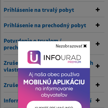
Prihlásenie na trvalý pobyt
Prihlásenie na prechodný pobyt
Potvrdenie o trvalom /
Nezobrazovať
prechodnom pobyte
Zrušenie trvalého pobytu na návrh
vlastníka budovy
Zrušenie prechodného pobytu
Informovanie o pobyte v zahraničí