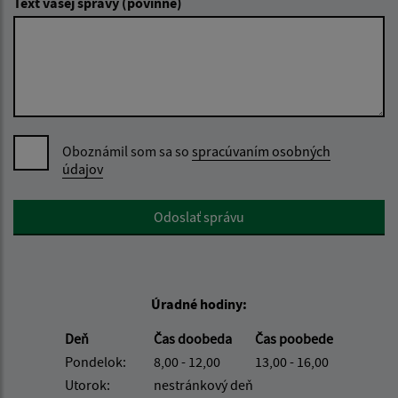
Text vašej správy (povinné)
Oboznámil som sa so
spracúvaním osobných
údajov
Google reCaptcha Response
Odoslať správu
Úradné hodiny:
Deň
Čas doobeda
Čas poobede
Pondelok:
8,00 - 12,00
13,00 - 16,00
Utorok:
nestránkový deň