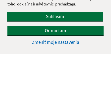
toho, odkiaľ naši návštevníci prichádzajú.
Súhlasím
Odmietam
Zmeniť moje nastavenia
Informácie o stránke:
Vyhlásenie o prístupnosti
Autorské práva
Ochrana osobných údajov
Navigácia:
Vytlačiť aktuálnu stránku
Mapa stránok
Cookies