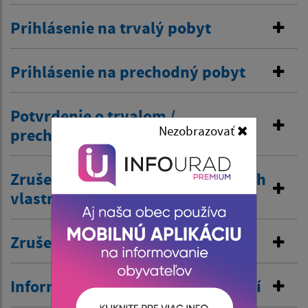
Prihlásenie na trvalý pobyt
Prihlásenie na prechodný pobyt
Potvrdenie o trvalom /
Nezobrazovať
prechodnom pobyte
Zrušenie trvalého pobytu na návrh
vlastníka budovy
Zrušenie prechodného pobytu
Informovanie o pobyte v zahraničí