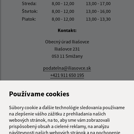
Streda:
8,00 - 12,00
13,00 - 17,00
Štvrtok:
8,00 - 12,00
13,00 - 16,00
Piatok:
8,00 - 12,00
13,00 - 13,30
Kontakt:
Obecný úrad Iliašovce
Iliašovce 231
053 11 Smižany
podatelna@iliasovce.sk
+421 911 650 195
IČO: 00329185
Používame cookies
Súbory cookie a ďalšie technológie sledovania používame
na zlepšenie vášho zážitku z prehliadania našich
webových stránok, na to, aby sme vám zobrazovali
prispôsobený obsah a cielené reklamy, na analýzu
návštevnosti našich webových stránok a na pochopenie