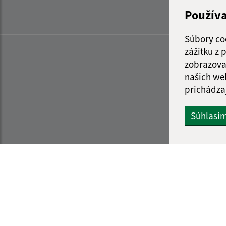
Použív
Súbory co
zážitku z
zobrazova
našich we
prichádza
Súhlasí
Informácie o stránke:
Navigácia: