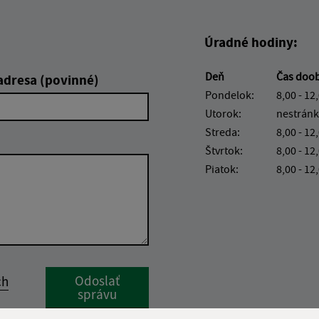
Úradné hodiny:
Deň
Čas doo
adresa (povinné)
Pondelok:
8,00 - 12
Utorok:
nestránk
Streda:
8,00 - 12
Štvrtok:
8,00 - 12
Piatok:
8,00 - 12
Google reCaptcha Response
Odoslať
ch
správu