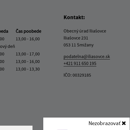
Kontakt:
Obecný úrad Iliašovce
beda
Čas poobede
Iliašovce 231
,00
13,00 - 16,00
053 11 Smižany
ový deň
,00
13,00 - 17,00
podatelna@iliasovce.sk
,00
13,00 - 16,00
+421 911 650 195
,00
13,00 - 13,30
IČO: 00329185
Nezobrazovať