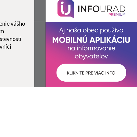
enie vášho
ám
števnosti
vníci
ované:
Správca obsahu: