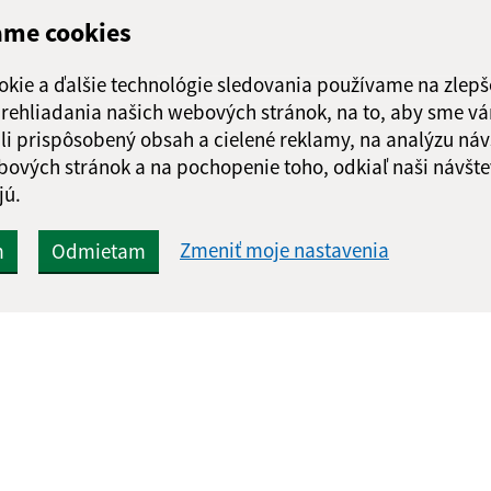
ame cookies
okie a ďalšie technológie sledovania používame na zlepš
 prehliadania našich webových stránok, na to, aby sme v
li prispôsobený obsah a cielené reklamy, na analýzu náv
bových stránok a na pochopenie toho, odkiaľ naši návšte
jú.
Zmeniť moje nastavenia
m
Odmietam
Rýchle odkazy:
Aktualiz