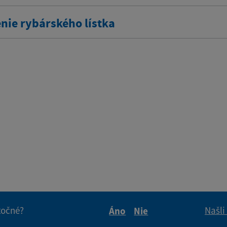
nie rybárského lístka
itočné?
Našli
Áno
Nie
Boli tieto informácie pre 
Boli tieto informáci