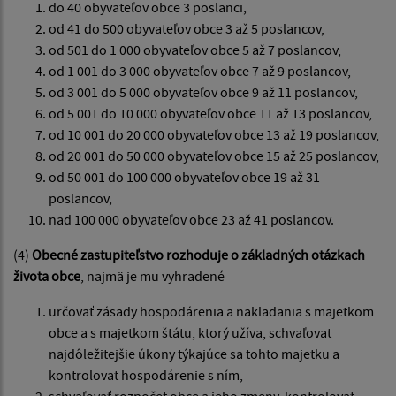
do 40 obyvateľov obce 3 poslanci,
od 41 do 500 obyvateľov obce 3 až 5 poslancov,
od 501 do 1 000 obyvateľov obce 5 až 7 poslancov,
od 1 001 do 3 000 obyvateľov obce 7 až 9 poslancov,
od 3 001 do 5 000 obyvateľov obce 9 až 11 poslancov,
od 5 001 do 10 000 obyvateľov obce 11 až 13 poslancov,
od 10 001 do 20 000 obyvateľov obce 13 až 19 poslancov,
od 20 001 do 50 000 obyvateľov obce 15 až 25 poslancov,
od 50 001 do 100 000 obyvateľov obce 19 až 31
poslancov,
nad 100 000 obyvateľov obce 23 až 41 poslancov.
(4)
Obecné zastupiteľstvo rozhoduje o základných otázkach
života obce
, najmä je mu vyhradené
určovať zásady hospodárenia a nakladania s majetkom
obce a s majetkom štátu, ktorý užíva, schvaľovať
najdôležitejšie úkony týkajúce sa tohto majetku a
kontrolovať hospodárenie s ním,
schvaľovať rozpočet obce a jeho zmeny, kontrolovať