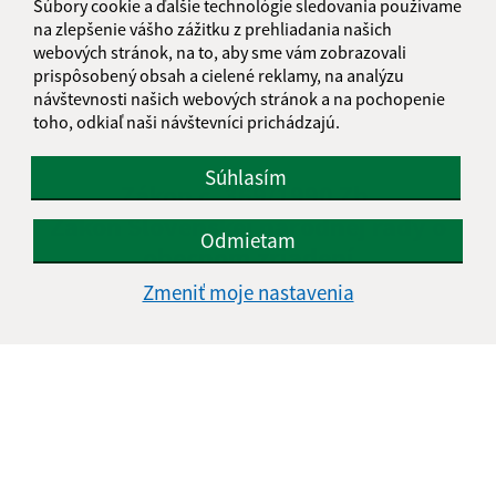
Súbory cookie a ďalšie technológie sledovania používame
zvolá zasadnutie obecného zastupiteľstva tak, aby sa
na zlepšenie vášho zážitku z prehliadania našich
uskutočnilo do 15 dní od doručenia žiadosti na jeho konanie.
webových stránok, na to, aby sme vám zobrazovali
Ustanovujúce zasadnutie obecného zastupiteľstva zvolá
prispôsobený obsah a cielené reklamy, na analýzu
starosta zvolený v predchádzajúcom volebnom období tak,
návštevnosti našich webových stránok a na pochopenie
toho, odkiaľ naši návštevníci prichádzajú.
aby sa uskutočnilo do 30 dní od vykonania volieb. Obecné
zastupiteľstvo zasadá v obci, v ktorej bolo zvolené.
Súhlasím
Zákon č. 369/1990 Zb.
Zákon Slovenskej národnej rady o
Odmietam
obecnom zriadení
§ 15
Zmeniť moje nastavenia
Komisie
Obecné zastupiteľstvo môže zriaďovať komisie ako svoje
stále alebo dočasné poradné, iniciatívne a kontrolné
orgány.
Komisie sú zložené z poslancov a z ďalších osôb
zvolených obecným zastupiteľstvom.