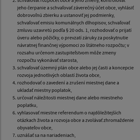
jeho čerpanie a schvaľovať záverečný účet obce, vyhlásiť
dobrovoľnú zbierku a ustanoviť jej podmienky,
schvaľovať emisiu komunálnych dlhopisov, schvaľovať
zmluvu uzavretú podľa § 20 ods. 1, rozhodovať o prijatí
úveru alebo pôžičky, o prevzatí záruky za poskytnutie
návratnej finančnej výpomoci zo štátneho rozpočtu; v
rozsahu určenom zastupiteľstvom môže zmeny
rozpočtu vykonávať starosta,
schvaľovať územný plán obce alebo jej časti a koncepcie
rozvoja jednotlivých oblastí života obce,
rozhodovať o zavedení a zrušení miestnej dane a
ukladať miestny poplatok,
určovať náležitosti miestnej dane alebo miestneho
poplatku,
vyhlasovať miestne referendum o najdôležitejších
otázkach života a rozvoja obce a zvolávať zhromaždenie
obyvateľov obce,
uznášať sa na nariadeniach,