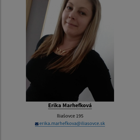
Erika Marhefková
Iliašovce 195
erika.marhefkova@iliasovce.sk