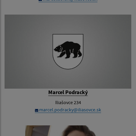
Marcel Podracký
Iliašovce 234
marcel.podracky@iliasovce.sk