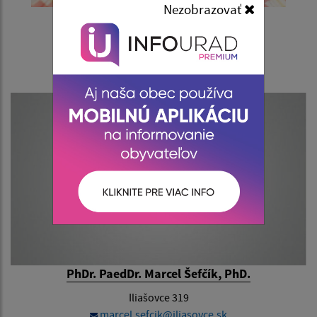
Nezobrazovať
Ing. Vladimír Šivec
Iliašovce 153
vladimir.sivec@iliasovce.sk
PhDr. PaedDr. Marcel Šefčík, PhD.
Iliašovce 319
marcel.sefcik@iliasovce.sk