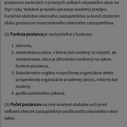
poslancov zvolených v priamych voľbách obyvateľmi obce na
štyri roky. Volebné pravidlá upravuje osobitný predpis.
Funkčné obdobie obecného zastupiteľstva sa končí zložením
sľubu poslancov novozvoleného obecného zastupiteľstva.
(2)
Funkcia poslanca
je nezlučiteľná s funkciou
starostu,
zamestnanca obce, v ktorej bol zvolený; to neplatí, ak
zamestnanec obce je dlhodobo uvoľnený na výkon
funkcie poslanca,
štatutárneho orgánu rozpočtovej organizácie alebo
príspevkovej organizácie zriadenej obcou, v ktorej bol
zvolený,
podľa osobitného zákona.
(3)
Počet poslancov
na celé volebné obdobie určí pred
voľbami obecné zastupiteľstvo podľa počtu obyvateľov obce
takto: