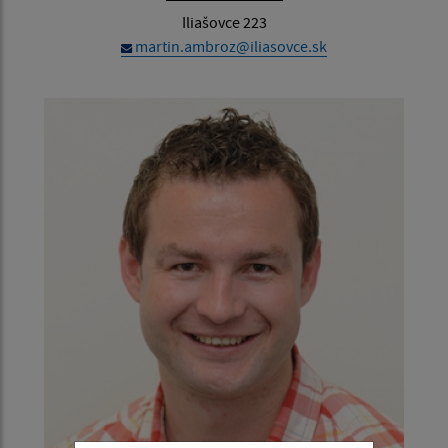
Iliašovce 223
martin.ambroz@iliasovce.sk