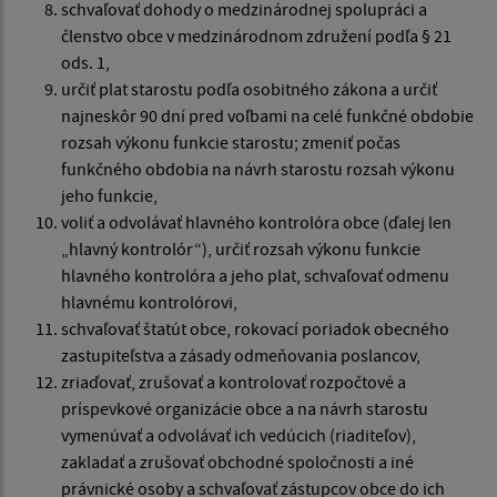
schvaľovať dohody o medzinárodnej spolupráci a
členstvo obce v medzinárodnom združení podľa § 21
ods. 1,
určiť plat starostu podľa osobitného zákona a určiť
najneskôr 90 dní pred voľbami na celé funkčné obdobie
rozsah výkonu funkcie starostu; zmeniť počas
funkčného obdobia na návrh starostu rozsah výkonu
jeho funkcie,
voliť a odvolávať hlavného kontrolóra obce (ďalej len
„hlavný kontrolór“), určiť rozsah výkonu funkcie
hlavného kontrolóra a jeho plat, schvaľovať odmenu
hlavnému kontrolórovi,
schvaľovať štatút obce, rokovací poriadok obecného
zastupiteľstva a zásady odmeňovania poslancov,
zriaďovať, zrušovať a kontrolovať rozpočtové a
príspevkové organizácie obce a na návrh starostu
vymenúvať a odvolávať ich vedúcich (riaditeľov),
zakladať a zrušovať obchodné spoločnosti a iné
právnické osoby a schvaľovať zástupcov obce do ich