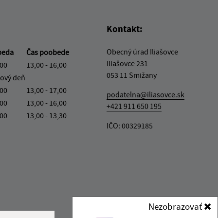
Kontakt:
Obecný úrad Iliašovce
beda
Čas poobede
Iliašovce 231
,00
13,00 - 16,00
053 11 Smižany
ový deň
,00
13,00 - 17,00
podatelna@iliasovce.sk
,00
13,00 - 16,00
+421 911 650 195
,00
13,00 - 13,30
IČO: 00329185
Nezobrazovať