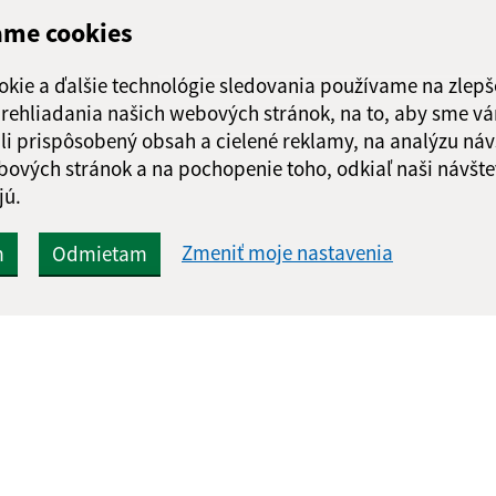
ame cookies
okie a ďalšie technológie sledovania používame na zlepš
 prehliadania našich webových stránok, na to, aby sme v
li prispôsobený obsah a cielené reklamy, na analýzu náv
bových stránok a na pochopenie toho, odkiaľ naši návšte
jú.
Zmeniť moje nastavenia
m
Odmietam
Rýchle odkazy:
Aktualiz