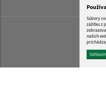
Použív
Súbory co
zážitku z
zobrazova
našich we
prichádza
Súhlasí
Informácie o stránke:
Navigácia: