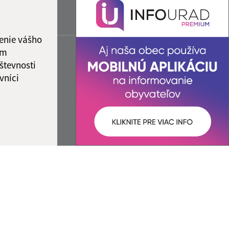
enie vášho
ám
števnosti
vníci
ované:
Správca obsahu: