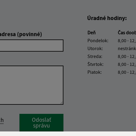
Úradné hodiny:
Deň
Čas doo
adresa (povinné)
Pondelok:
8,00 - 12
Utorok:
nestránk
Streda:
8,00 - 12
Štvrtok:
8,00 - 12
Piatok:
8,00 - 12
Google reCaptcha Response
Odoslať
ch
správu