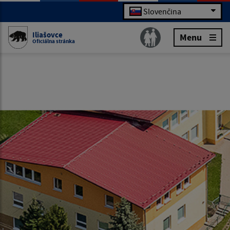
Slovenčina
Iliašovce
Menu
Oficiálna stránka