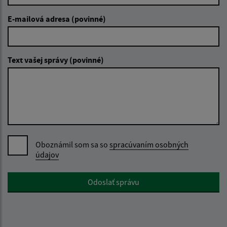
E-mailová adresa (povinné)
Text vašej správy (povinné)
Oboznámil som sa so
spracúvaním osobných
údajov
Google reCaptcha Response
Odoslať správu