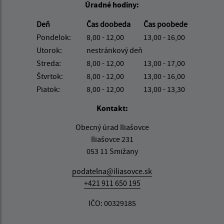
Úradné hodiny:
Deň
Čas doobeda
Čas poobede
Pondelok:
8,00 - 12,00
13,00 - 16,00
Utorok:
nestránkový deň
Streda:
8,00 - 12,00
13,00 - 17,00
Štvrtok:
8,00 - 12,00
13,00 - 16,00
Piatok:
8,00 - 12,00
13,00 - 13,30
Kontakt:
Obecný úrad Iliašovce
Iliašovce 231
053 11 Smižany
podatelna@iliasovce.sk
+421 911 650 195
IČO: 00329185