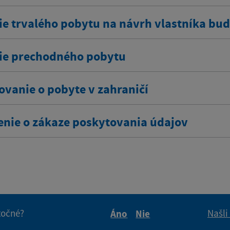
ie trvalého pobytu na návrh vlastníka bu
ie prechodného pobytu
ovanie o pobyte v zahraničí
enie o zákaze poskytovania údajov
itočné?
Našli
Áno
Nie
Boli tieto informácie pre 
Boli tieto informáci