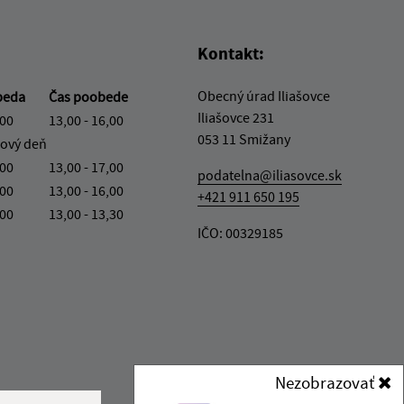
Kontakt:
Obecný úrad Iliašovce
beda
Čas poobede
Iliašovce 231
,00
13,00 - 16,00
053 11 Smižany
ový deň
,00
13,00 - 17,00
podatelna@iliasovce.sk
,00
13,00 - 16,00
+421 911 650 195
,00
13,00 - 13,30
IČO: 00329185
Nezobrazovať