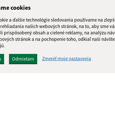
ame cookies
okie a ďalšie technológie sledovania používame na zlepš
 prehliadania našich webových stránok, na to, aby sme v
li prispôsobený obsah a cielené reklamy, na analýzu náv
bových stránok a na pochopenie toho, odkiaľ naši návšte
jú.
Zmeniť moje nastavenia
m
Odmietam
Rýchle odkazy:
Aktualiz