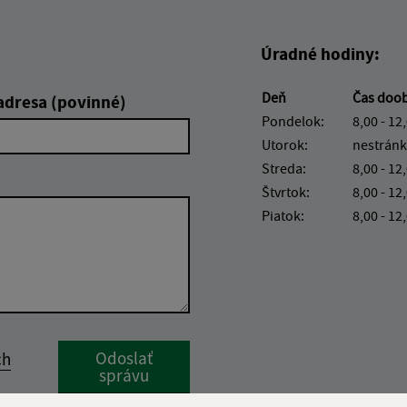
Úradné hodiny:
Deň
Čas doo
adresa (povinné)
Pondelok:
8,00 - 12
Utorok:
nestránk
Streda:
8,00 - 12
Štvrtok:
8,00 - 12
Piatok:
8,00 - 12
Google reCaptcha Response
Odoslať
ch
správu