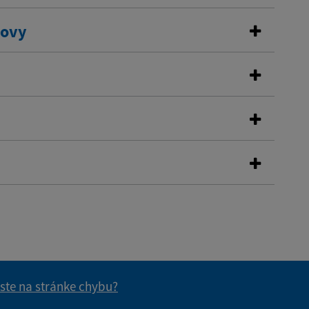
dovy
 ste na stránke chybu?
vás užitočné?
e pre vás užitočné?