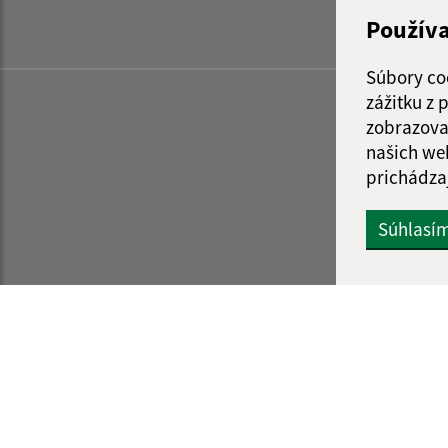
Použív
Súbory co
zážitku z
zobrazova
našich we
prichádza
Súhlasí
Informácie o stránke:
Navigácia: