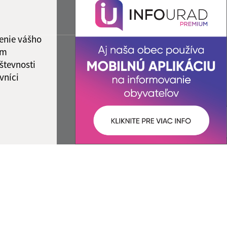
enie vášho
ám
števnosti
vníci
ované:
Správca obsahu: