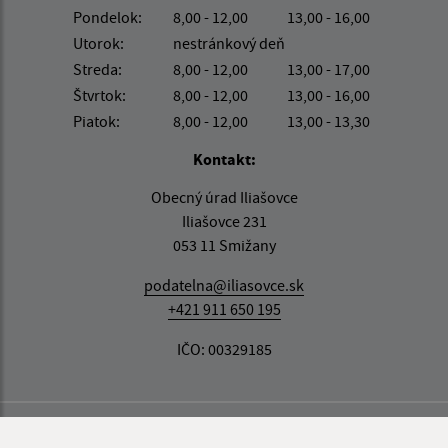
Pondelok:
8,00 - 12,00
13,00 - 16,00
Utorok:
nestránkový deň
Streda:
8,00 - 12,00
13,00 - 17,00
Štvrtok:
8,00 - 12,00
13,00 - 16,00
Piatok:
8,00 - 12,00
13,00 - 13,30
Kontakt:
Obecný úrad Iliašovce
Iliašovce 231
053 11 Smižany
podatelna@iliasovce.sk
+421 911 650 195
IČO: 00329185