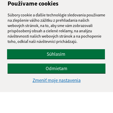
Používame cookies
Súbory cookie a ďalšie technológie sledovania používame
na zlepšenie vášho zážitku z prehliadania našich
webových stránok, na to, aby sme vám zobrazovali
prispôsobený obsah a cielené reklamy, na analýzu
návštevnosti našich webových stránok a na pochopenie
toho, odkiaľ naši návštevníci prichádzajú.
Súhlasím
Odmietam
Informácie o stránke:
Zmeniť moje nastavenia
Vyhlásenie o prístupnosti
Autorské práva
Ochrana osobných údajov
Navigácia:
Vytlačiť aktuálnu stránku