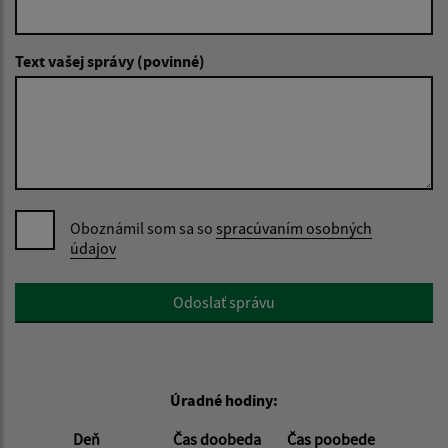
Text vašej správy (povinné)
Oboznámil som sa so
spracúvaním osobných
údajov
Google reCaptcha Response
Odoslať správu
Úradné hodiny:
Deň
Čas doobeda
Čas poobede