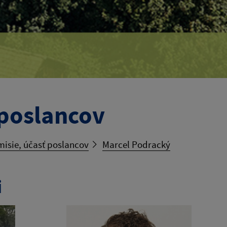
 poslancov
misie, účasť poslancov
Marcel Podracký
i