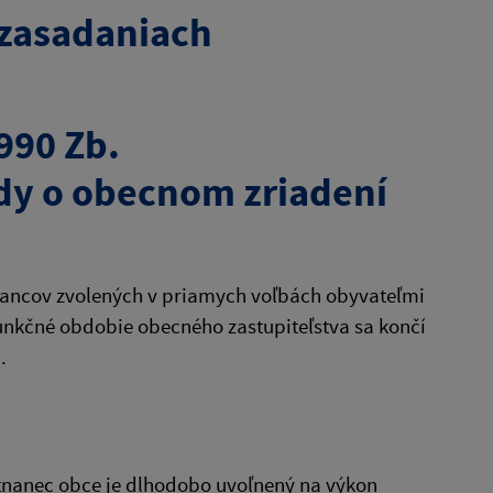
 zasadaniach
990 Zb.
dy o obecnom zriadení
lancov zvolených v priamych voľbách obyvateľmi
Funkčné obdobie obecného zastupiteľstva sa končí
.
stnanec obce je dlhodobo uvoľnený na výkon