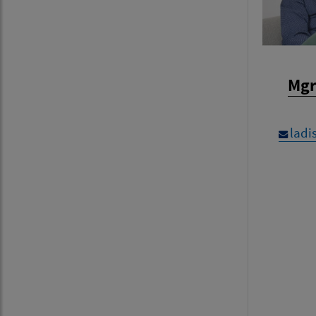
Mgr
ladi