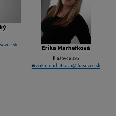
cký
sovce.sk
Erika Marhefková
Iliašovce 195
erika.marhefkova@iliasovce.sk