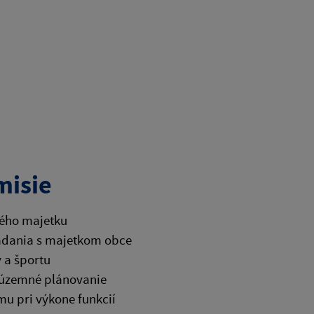
misie
ného majetku
ladania s majetkom obce
y a športu
a územné plánovanie
u pri výkone funkcií