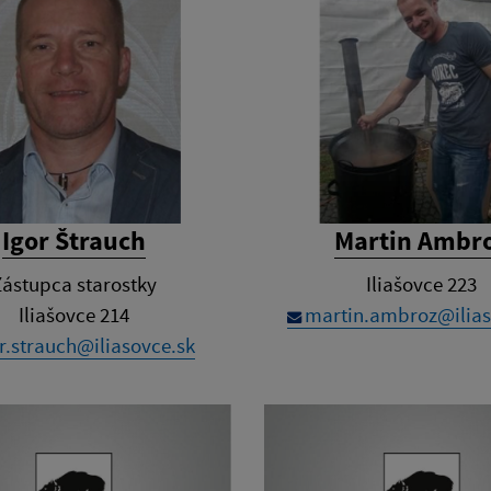
Igor Štrauch
Martin Ambr
Zástupca starostky
Iliašovce 223
Iliašovce 214
martin.ambroz@ilias
r.strauch@iliasovce.sk