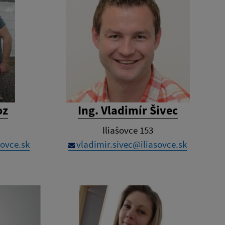
oz
Ing. Vladimír Šivec
Iliašovce 153
ovce.sk
vladimir.sivec@iliasovce.sk