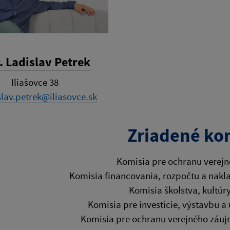
. Ladislav Petrek
Iliašovce 38
slav.petrek@iliasovce.sk
Zriadené ko
Komisia pre ochranu verej
Komisia financovania, rozpočtu a nak
Komisia školstva, kultúr
Komisia pre investície, výstavbu 
Komisia pre ochranu verejného záujm