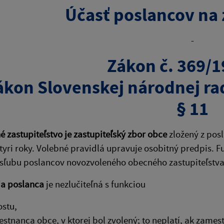
Účasť poslancov na
-
Zákon č. 369/1
ákon Slovenskej národnej ra
§ 11
 zastupiteľstvo je zastupiteľský zbor obce
zložený z pos
tyri roky. Volebné pravidlá upravuje osobitný predpis. 
sľubu poslancov novozvoleného obecného zastupiteľstva
ia poslanca
je nezlučiteľná s funkciou
ostu,
stnanca obce, v ktorej bol zvolený; to neplatí, ak zame