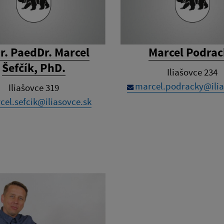
r. PaedDr. Marcel
Marcel Podra
Šefčík, PhD.
Iliašovce 234
marcel.podracky@ilia
Iliašovce 319
cel.sefcik@iliasovce.sk