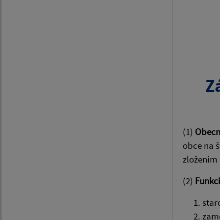
Z
(1)
Obecné
obce na š
zložením 
(2)
Funkc
star
zame