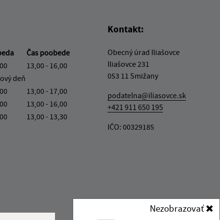
Kontakt:
Obecný úrad Iliašovce
beda
Čas poobede
Iliašovce 231
,00
13,00 - 16,00
053 11 Smižany
ový deň
,00
13,00 - 17,00
podatelna@iliasovce.sk
,00
13,00 - 16,00
+421 911 650 195
,00
13,00 - 13,30
IČO: 00329185
Nezobrazovať