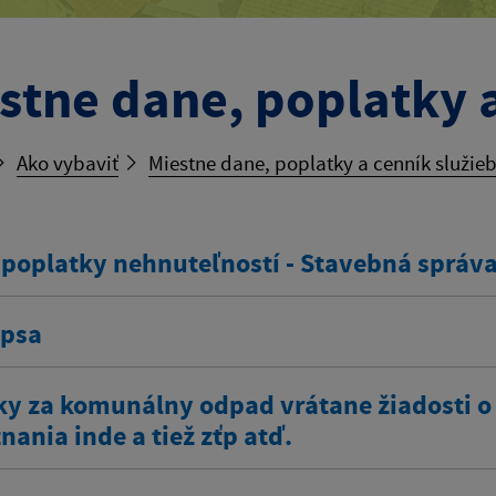
stne dane, poplatky a
Ako vybaviť
Miestne dane, poplatky a cenník služie
 poplatky nehnuteľností - Stavebná správ
 psa
ky za komunálny odpad vrátane žiadosti o
ania inde a tiež zťp atď.