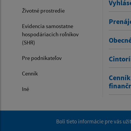
Vyhlás
Životné prostredie
Prenáj
Evidencia samostatne
hospodáriacich roľníkov
Obecné
(SHR)
Pre podnikateľov
Cintor
Cenník
Cenník
finanč
Iné
Boli tieto informácie pre vás už