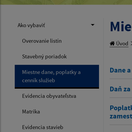
Mie
Ako vybaviť
Overovanie listín
Úvod
Stavebný poriadok
Dane a
Miestne dane, poplatky a
cenník služieb
Daň za
Evidencia obyvateľstva
Poplat
Matrika
zamestn
Evidencia stavieb