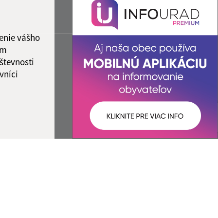
enie vášho
ám
števnosti
vníci
ované:
Správca obsahu: