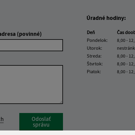
Úradné hodiny:
Deň
Čas doo
adresa (povinné)
Pondelok:
8,00 - 12
Utorok:
nestránk
Streda:
8,00 - 12
Štvrtok:
8,00 - 12
Piatok:
8,00 - 12
Google reCaptcha Response
Odoslať
ch
správu