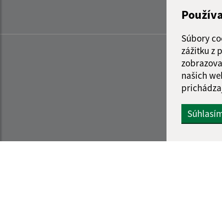
Použív
Súbory co
zážitku z
zobrazova
našich we
prichádza
Súhlasí
Informácie o stránke:
Navigácia: