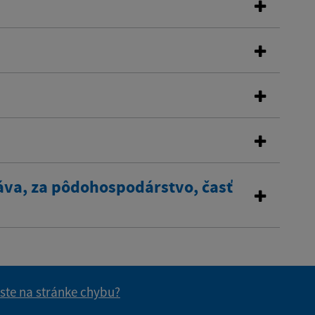
áva, za pôdohospodárstvo, časť
 ste na stránke chybu?
vás užitočné?
e pre vás užitočné?