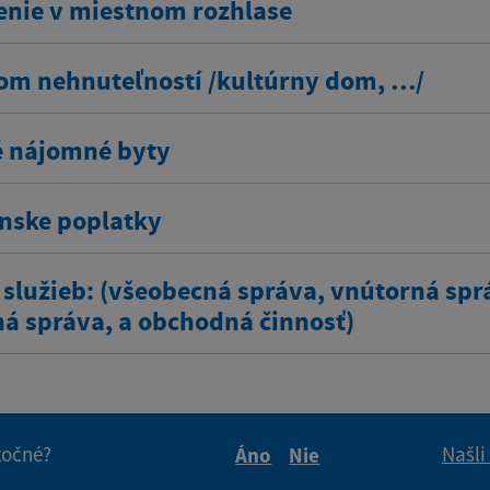
enie v miestnom rozhlase
om nehnuteľností /kultúrny dom, …/
 nájomné byty
ínske poplatky
 služieb: (všeobecná správa, vnútorná spr
ná správa, a obchodná činnosť)
itočné?
Našli
Áno
Nie
Boli tieto informácie pre 
Boli tieto informáci