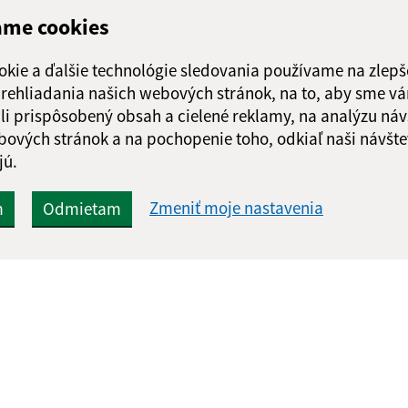
ame cookies
okie a ďalšie technológie sledovania používame na zlepš
 prehliadania našich webových stránok, na to, aby sme v
li prispôsobený obsah a cielené reklamy, na analýzu náv
bových stránok a na pochopenie toho, odkiaľ naši návšte
jú.
Zmeniť moje nastavenia
m
Odmietam
Rýchle odkazy:
Aktualiz