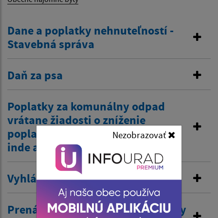
Dane a poplatky nehnuteľností -
Stavebná správa
Daň za psa
Poplatky za komunálny odpad
vrátane žiadosti o zníženie
poplatku z dôvodov zamestnania
Nezobrazovať
inde a tiež zťp atď.
Vyhlásenie v miestnom rozhlase
Prenájom nehnuteľností /kultúrny