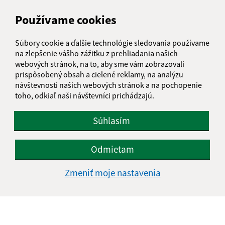
podatelna@iliasovce.sk
+421 911 650 195
Používame cookies
IČO: 00329185
Súbory cookie a ďalšie technológie sledovania používame
na zlepšenie vášho zážitku z prehliadania našich
webových stránok, na to, aby sme vám zobrazovali
prispôsobený obsah a cielené reklamy, na analýzu
návštevnosti našich webových stránok a na pochopenie
toho, odkiaľ naši návštevníci prichádzajú.
Súhlasím
Odmietam
Zmeniť moje nastavenia
Informácie o stránke: