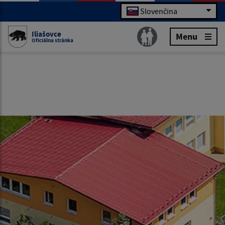
Slovenčina
Iliašovce
Menu
Oficiálna stránka