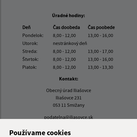
Úradné hodiny:
Deň
Čas doobeda
Čas poobede
Pondelok:
8,00 - 12,00
13,00 - 16,00
Utorok:
nestránkový deň
Streda:
8,00 - 12,00
13,00 - 17,00
Štvrtok:
8,00 - 12,00
13,00 - 16,00
Piatok:
8,00 - 12,00
13,00 - 13,30
Kontakt:
Obecný úrad Iliašovce
Iliašovce 231
053 11 Smižany
podatelna@iliasovce.sk
+421 911 650 195
Používame cookies
IČO: 00329185