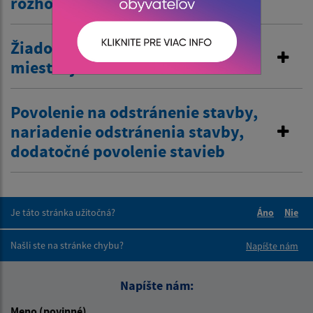
rozhodnutia
Žiadosť o zriadenie vjazdu
miestnej komunikácie
Povolenie na odstránenie stavby,
nariadenie odstránenia stavby,
dodatočné povolenie stavieb
Je táto stránka užitočná?
Áno
Nie
Boli tieto 
Boli 
Našli ste na stránke chybu?
Napíšte nám
Napíšte nám:
Meno (povinné)