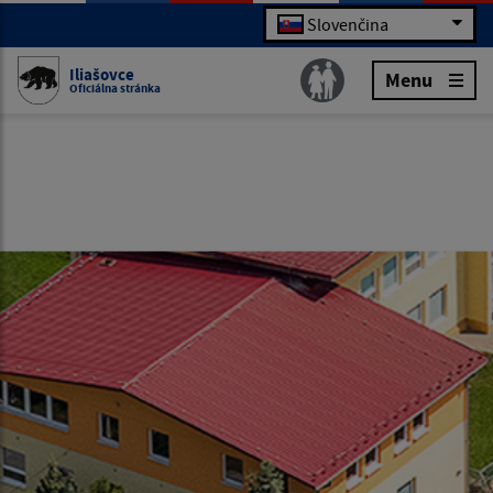
Slovenčina
Iliašovce
Menu
Oficiálna stránka