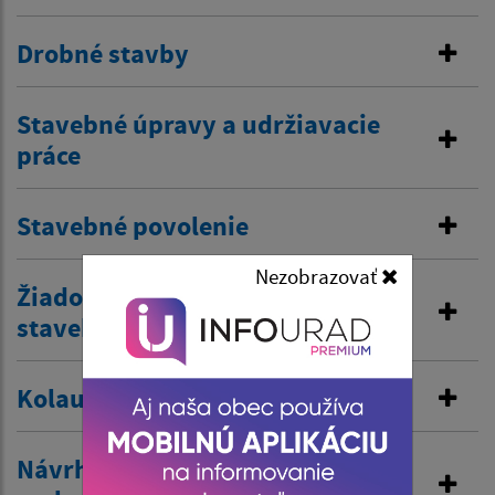
Drobné stavby
Stavebné úpravy a udržiavacie
práce
Stavebné povolenie
Nezobrazovať
Žiadosť o predĺženie platnosti
stavebného povolenia
Kolaudačné rozhodnutie
Návrh na vydanie územného