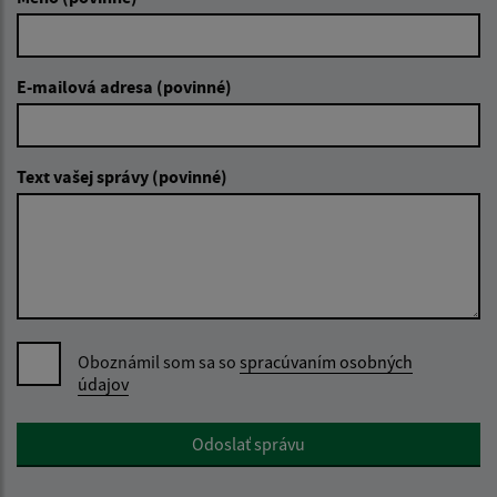
E-mailová adresa (povinné)
Text vašej správy (povinné)
Oboznámil som sa so
spracúvaním osobných
údajov
Google reCaptcha Response
Odoslať správu